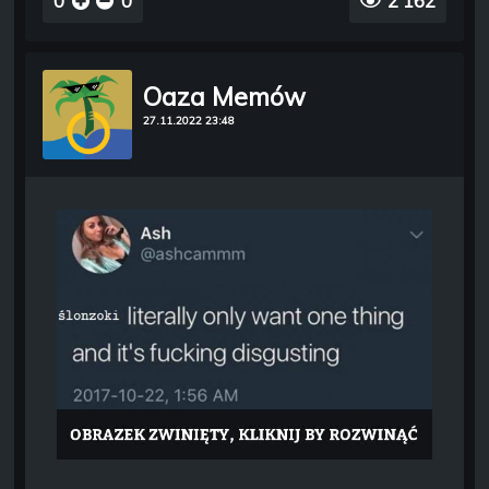
0
0
2 162
Oaza Memów
27.11.2022 23:48