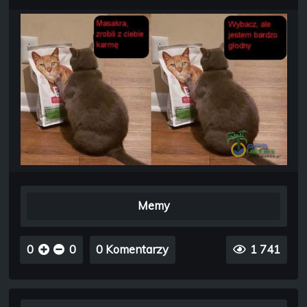
Memy
0
0
0 Komentarzy
1 741