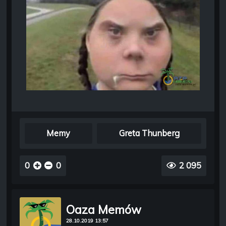
Memy
Greta Thunberg
0
0
2 095
Oaza Memów
28.10.2019 13:57