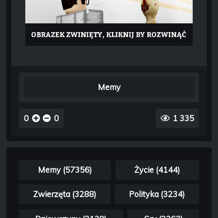
Memy
0
0
1 335
Memy (57356)
Życie (4144)
Zwierzęta (3288)
Polityka (3234)