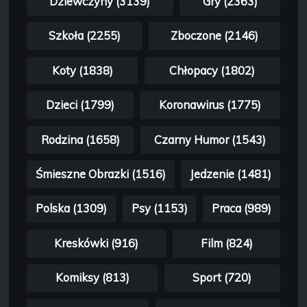
Dziewczyny (3139)
Gry (2363)
Szkoła (2255)
Zboczone (2146)
Koty (1838)
Chłopacy (1802)
Dzieci (1799)
Koronawirus (1775)
Rodzina (1658)
Czarny Humor (1543)
Śmieszne Obrazki (1516)
Jedzenie (1481)
Polska (1309)
Psy (1153)
Praca (989)
Kreskówki (916)
Film (824)
Komiksy (813)
Sport (720)