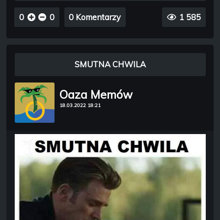
0
0
0 Komentarzy
1 585
SMUTNA CHWILA
Oaza Memów
18.03.2022 18:21