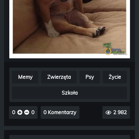
Memy
Zwierzęta
Psy
Życie
Szkoła
0
0
0 Komentarzy
2 982