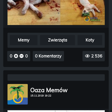
Memy
Zwierzęta
Koty
0
0
0 Komentarzy
2 536
Oaza Memów
15.11.2019 19:22