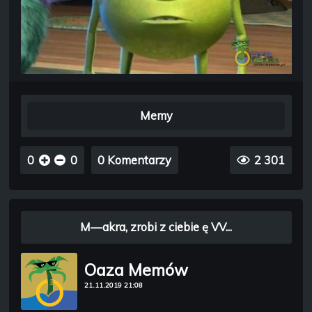
Memy
0
0
0 Komentarzy
2 301
M—akra, zrobi z ciebie ę VV...
Oaza Memów
21.11.2019 21:08