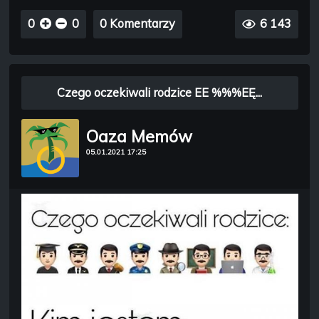
0
0
0 Komentarzy
6 143
Czego oczekiwali rodzice EE %%%EĘ...
Oaza Memów
05.01.2021 17:25