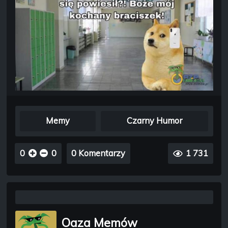
Memy
Czarny Humor
0
0
0 Komentarzy
1 731
Oaza Memów