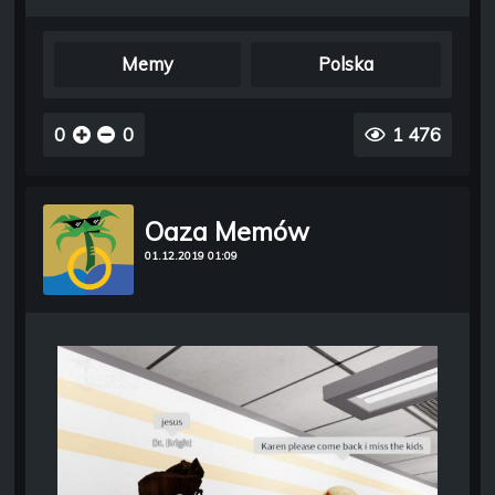
Memy
Polska
0
0
1 476
Oaza Memów
01.12.2019 01:09