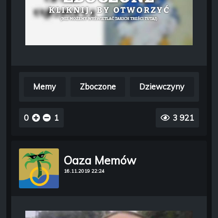
Memy
Zboczone
Dziewczyny
0
1
3 921
Oaza Memów
16.11.2019 22:24