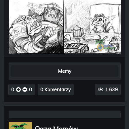
Memy
0
0
0 Komentarzy
1 639
Oaza Memów