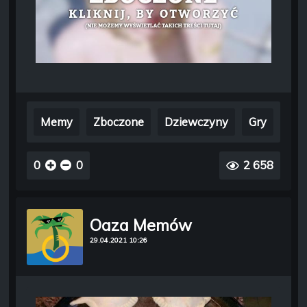
Memy
Zboczone
Dziewczyny
Gry
0
0
2 658
Oaza Memów
29.04.2021 10:26