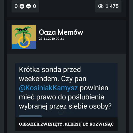
0
0
1 475
Oaza Memów
28.11.2019 09:21