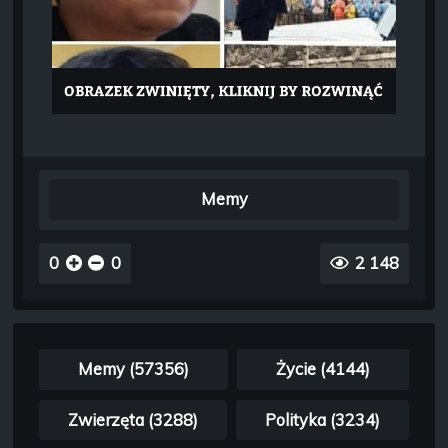
Memy
0
0
2 148
Memy (57356)
Życie (4144)
Zwierzęta (3288)
Polityka (3234)