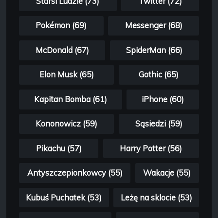
Starsi Ludzie (73)
Twitter (72)
Pokémon (69)
Messenger (68)
McDonald (67)
SpiderMan (66)
Elon Musk (65)
Gothic (65)
Kapitan Bomba (61)
iPhone (60)
Kononowicz (59)
Sąsiedzi (59)
Pikachu (57)
Harry Potter (56)
Antyszczepionkowcy (55)
Wakacje (55)
Kubuś Puchatek (53)
Leżę na sklocie (53)