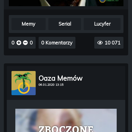
Memy
Serial
Lucyfer
0
0
0 Komentarzy
10 071
Oaza Memów
06.01.2020 13:15