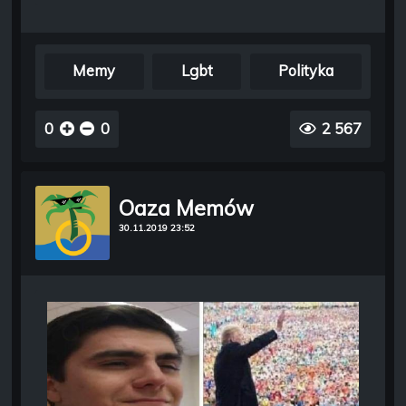
Memy
Lgbt
Polityka
0
0
2 567
Oaza Memów
30.11.2019 23:52