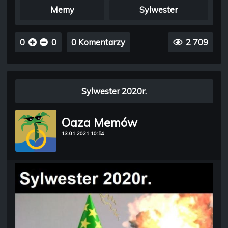
Memy
Sylwester
0
0
0 Komentarzy
2 709
Sylwester 2020r.
Oaza Memów
13.01.2021 10:54