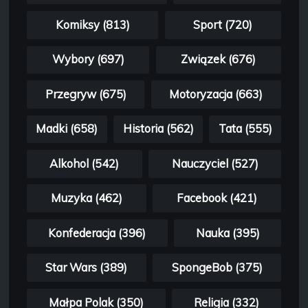
Komiksy (813)
Sport (720)
Wybory (697)
Związek (676)
Przegryw (675)
Motoryzacja (663)
Madki (658)
Historia (562)
Tata (555)
Alkohol (542)
Nauczyciel (527)
Muzyka (462)
Facebook (421)
Konfederacja (396)
Nauka (395)
Star Wars (389)
SpongeBob (375)
Małpa Polak (350)
Religia (332)