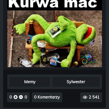
Memy
Sylwester
0
0
0 Komentarzy
2 541