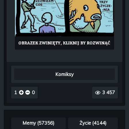
Komiksy
1
0
3 457
Memy (57356)
Życie (4144)