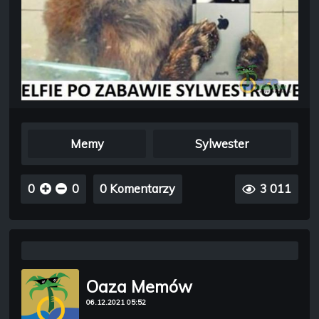
Memy
Sylwester
0
0
0 Komentarzy
3 011
Oaza Memów
06.12.2021 05:52