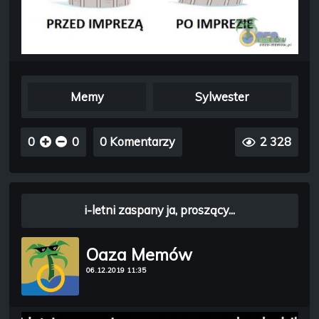
Memy
Sylwester
0
0
0 Komentarzy
2 328
i-letni zaspany ja, proszący...
Oaza Memów
06.12.2019 11:35