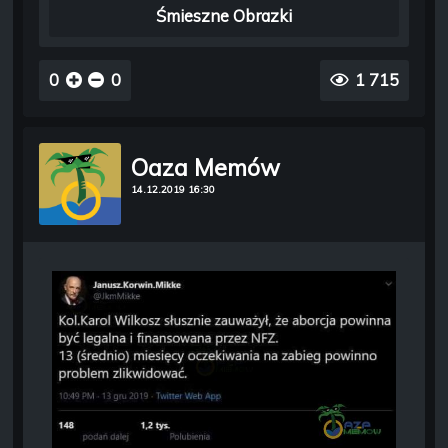
Śmieszne Obrazki
0
0
1 715
Oaza Memów
14.12.2019 16:30