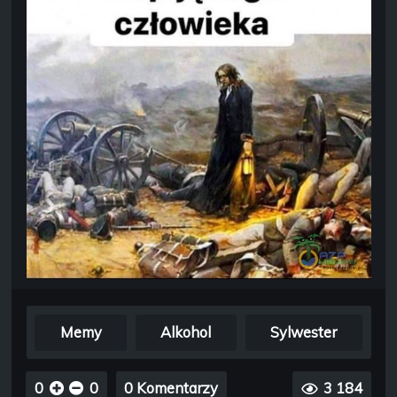
Memy
Alkohol
Sylwester
0
0
0 Komentarzy
3 184