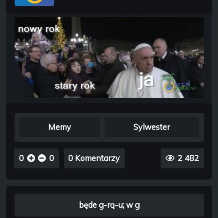
Memy
Sylwester
0
0
0 Komentarzy
2 482
będe g-rą-u; w g