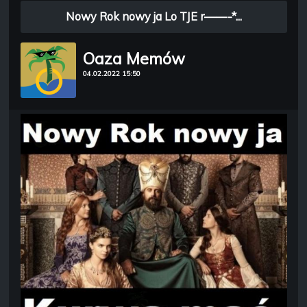
Nowy Rok nowy ja Lo TJE r——-*...
Oaza Memów
04.02.2022 15:50