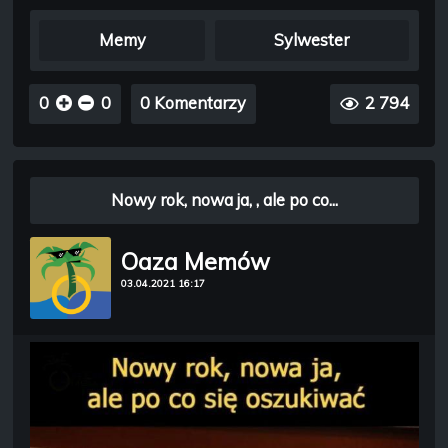
Memy
Sylwester
0
0
0 Komentarzy
2 794
Nowy rok, nowa ja, , ale po co...
Oaza Memów
03.04.2021 16:17