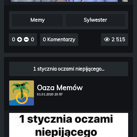
Memy
Sylwester
0
0
0 Komentarzy
2 515
1 stycznia oczami niepijącego...
Oaza Memów
01.01.2020 20:57