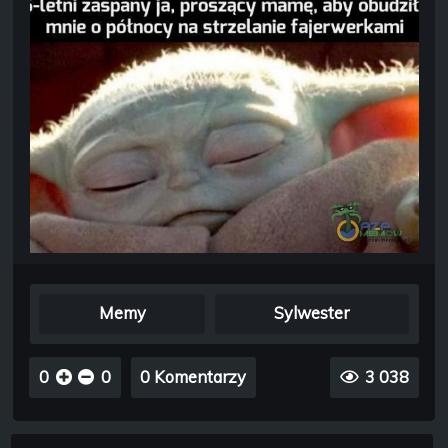
Memy
Sylwester
0
0
0 Komentarzy
3 038