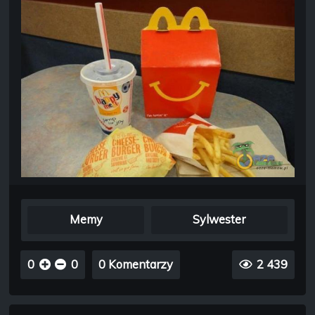
Memy
Sylwester
0
0
0 Komentarzy
2 439