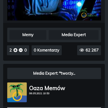
Memy
Media Expert
2
0
0 Komentarzy
62 267
Media Expert: *tworży...
Oaza Memów
08.05.2021 10:53