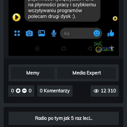
Memy
Media Expert
0
0
0 Komentarzy
12 310
Radio po tym jak 5 raz leci...