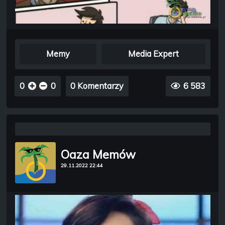
Memy
Media Expert
0
0
0 Komentarzy
6 583
Oaza Memów
29.11.2022 22:44