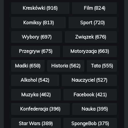
Kreskówki (916)
Film (824)
Komiksy (813)
Sport (720)
Wybory (697)
Związek (676)
Przegryw (675)
Motoryzacja (663)
Madki (658)
Historia (562)
Tata (555)
Alkohol (542)
Nauczyciel (527)
Muzyka (462)
Facebook (421)
Konfederacja (396)
Nauka (395)
Star Wars (389)
SpongeBob (375)