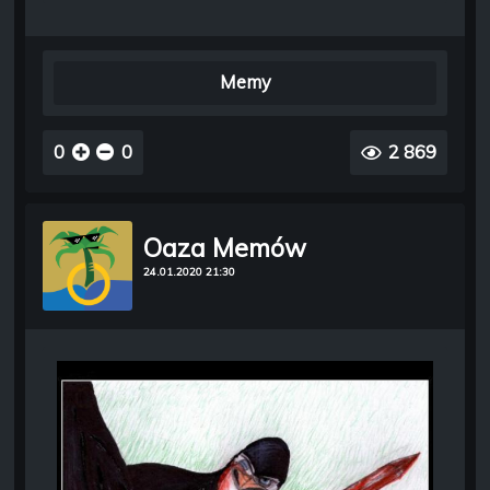
Memy
0
0
2 869
Oaza Memów
24.01.2020 21:30