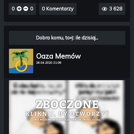
0
0
0 Komentarzy
3 628
Dobra komu, to»): ile dzisiaj...
Oaza Memów
26.04.2020 21:06