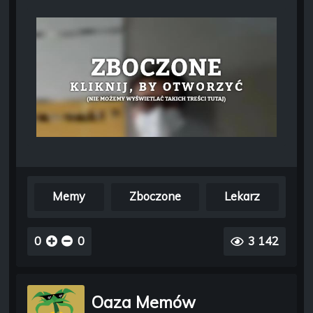
Memy
Zboczone
Lekarz
0
0
3 142
Oaza Memów