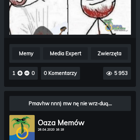
Memy
Media Expert
Zwierzęta
1
0
0 Komentarzy
5 953
Pmavhw nnn) mw nę nie wrz-duą....
Oaza Memów
26.04.2020 16:18