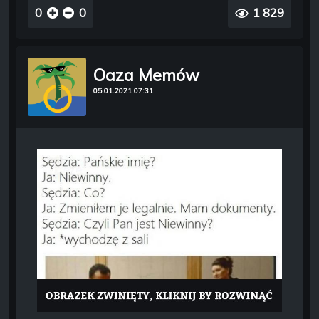
0
0
1 829
Oaza Memów
05.01.2021 07:31