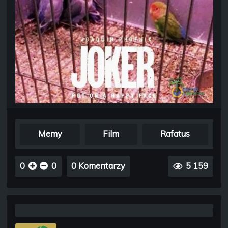
Memy
Film
Rafatus
0
0
0 Komentarzy
5 159