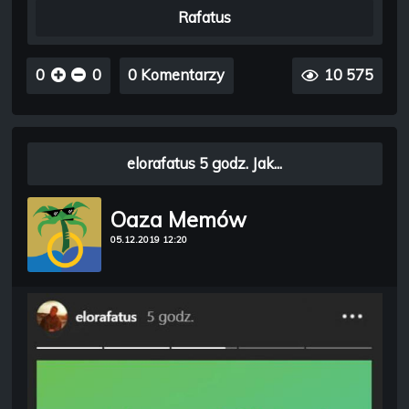
Rafatus
0
0
0 Komentarzy
10 575
elorafatus 5 godz. Jak...
Oaza Memów
05.12.2019 12:20