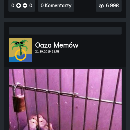
0
0
0 Komentarzy
6 998
Oaza Memów
21.10.2019 21:53