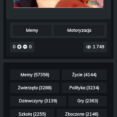
Memy
Motoryzacja
0
0
1 749
Memy (57356)
Życie (4144)
Zwierzęta (3288)
Polityka (3234)
Dziewczyny (3139)
Gry (2363)
Szkoła (2255)
Zboczone (2146)