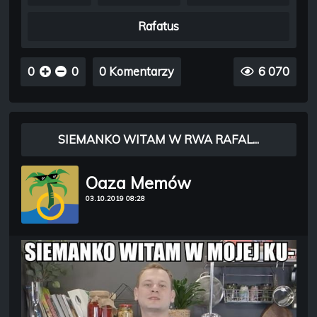
Rafatus
0
0
0 Komentarzy
6 070
SIEMANKO WITAM W RWA RAFAL...
Oaza Memów
03.10.2019 08:28