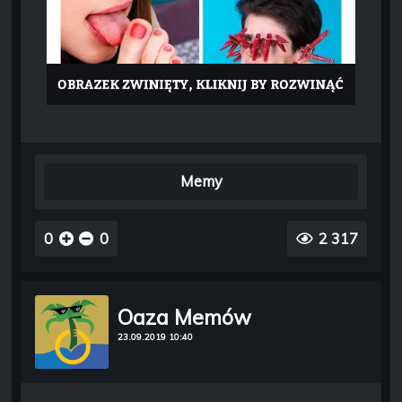
Memy
0
0
2 317
Oaza Memów
23.09.2019 10:40