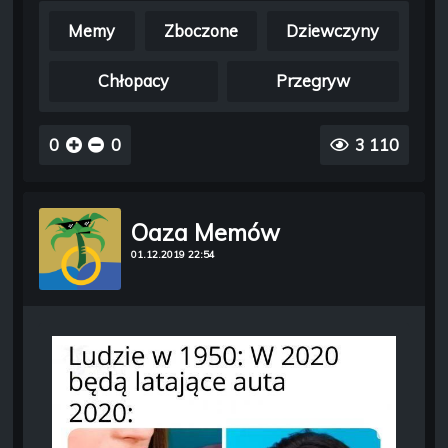
Memy
Zboczone
Dziewczyny
Chłopacy
Przegryw
0
0
3 110
Oaza Memów
01.12.2019 22:54