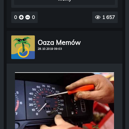
0
0
1 657
Oaza Memów
28.10.2019 09:03