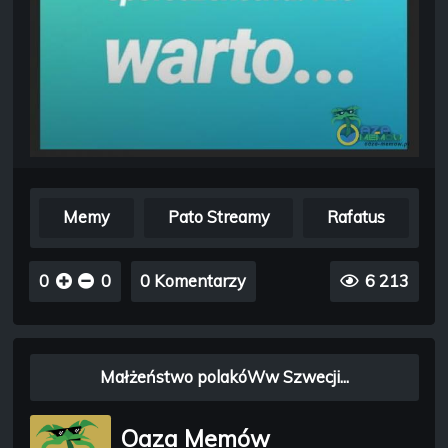
Memy
Pato Streamy
Rafatus
0
0
0 Komentarzy
6 213
Małżeństwo polakóWw Szwecji...
Oaza Memów