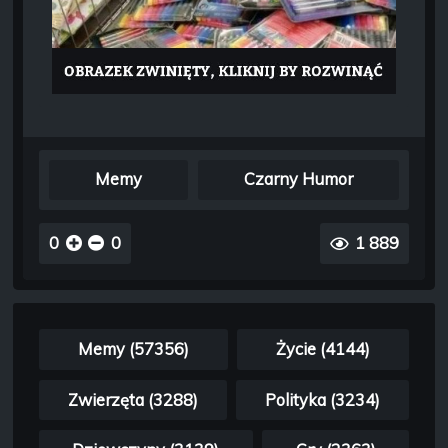
Memy
Czarny Humor
0
0
1 889
Memy (57356)
Życie (4144)
Zwierzęta (3288)
Polityka (3234)