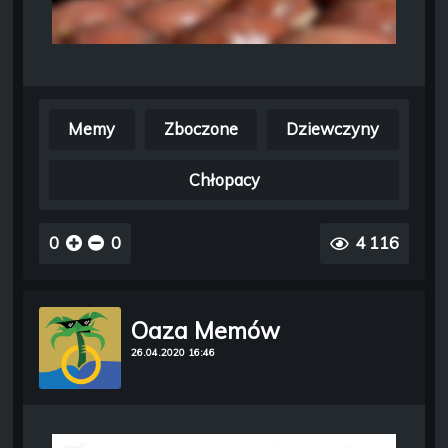
Memy
Zboczone
Dziewczyny
Chłopacy
0
0
4 116
Oaza Memów
26.04.2020 16:46