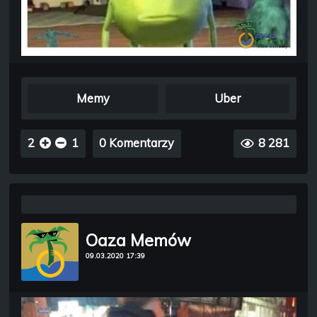
Memy
Uber
2
1
0 Komentarzy
8 281
Oaza Memów
09.03.2020 17:39