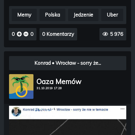
Memy
Polska
Jedzenie
Uber
0
0
0 Komentarzy
5 976
Konrad • Wrocław - sorry że...
Oaza Memów
31.10.2019 17:28