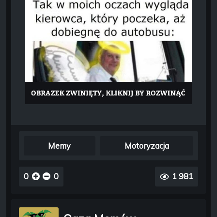
Memy
Motoryzacja
0
0
1 981