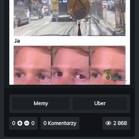
Memy
Uber
0
0
0 Komentarzy
2 868