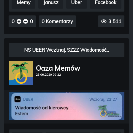
Memy
Janusz
Uber
Facebook
0
0
0 Komentarzy
3 511
NS UEER Wcztna|, SZ2Z Wiadomość...
Oaza Memów
28.06.2020 09:22