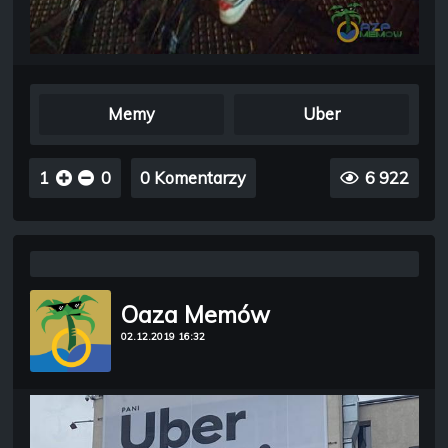
Memy
Uber
1
0
0 Komentarzy
6 922
Oaza Memów
02.12.2019 16:32