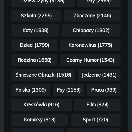
Dziewczyny (3139)
Gry (2363)
Szkoła (2255)
Zboczone (2146)
Koty (1838)
Chłopacy (1802)
Dzieci (1799)
Koronawirus (1775)
Rodzina (1658)
Czarny Humor (1543)
Śmieszne Obrazki (1516)
Jedzenie (1481)
Polska (1309)
Psy (1153)
Praca (989)
Kreskówki (916)
Film (824)
Komiksy (813)
Sport (720)