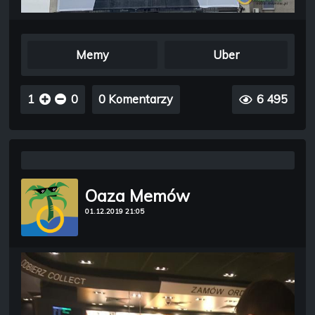
Memy
Uber
1
0
0 Komentarzy
6 495
Oaza Memów
01.12.2019 21:05