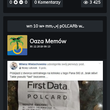
0
0
0 Komentarzy
3 425
wn 10 w» mm,-„»| pOLCARb w...
Oaza Memów
30.12.2019 09:13