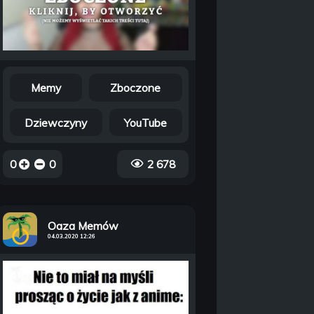
Memy
Zboczone
Dziewczyny
YouTube
0
0
2 678
Oaza Memów
04.03.2020 12:26