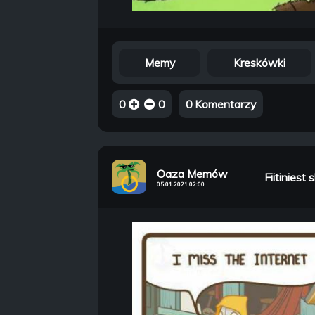
Memy
Kreskówki
0
0
0 Komentarzy
Oaza Memów
Fiitiniest 
05.01.2021 02:00