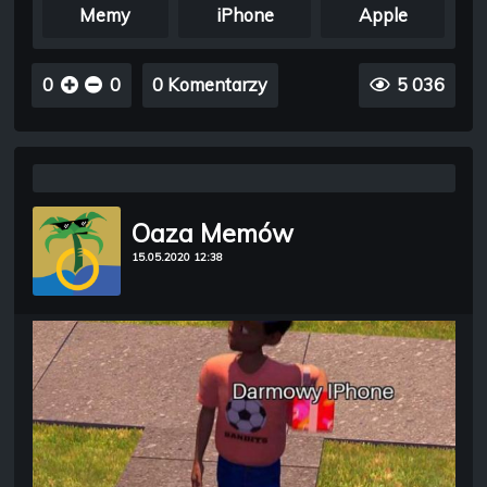
Memy
iPhone
Apple
0
0
0 Komentarzy
5 036
Oaza Memów
15.05.2020 12:38