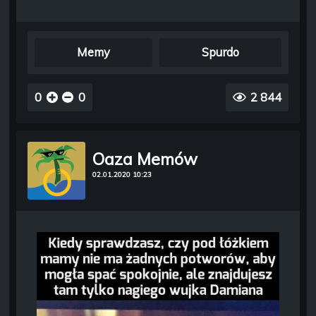
Memy
Spurdo
0
0
2 844
Oaza Memów
02.01.2020 10:23