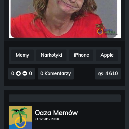
Memy
Narkotyki
iPhone
Apple
0
0
0 Komentarzy
4 610
Oaza Memów
01.12.2019 23:08