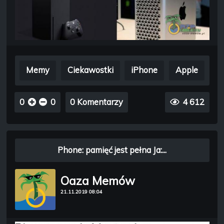
Memy
Ciekawostki
iPhone
Apple
0
0
0 Komentarzy
4 612
Phone: pamięć jest pełna Ja:...
Oaza Memów
21.11.2019 08:04