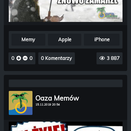
Memy
Apple
iPhone
0
0
0 Komentarzy
3 887
Oaza Memów
15.11.2019 20:54