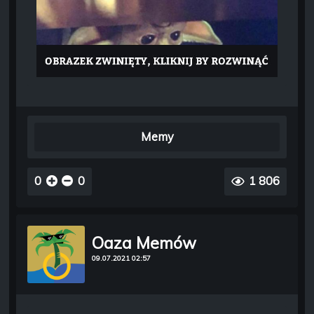
Memy
0
0
1 806
Oaza Memów
09.07.2021 02:57