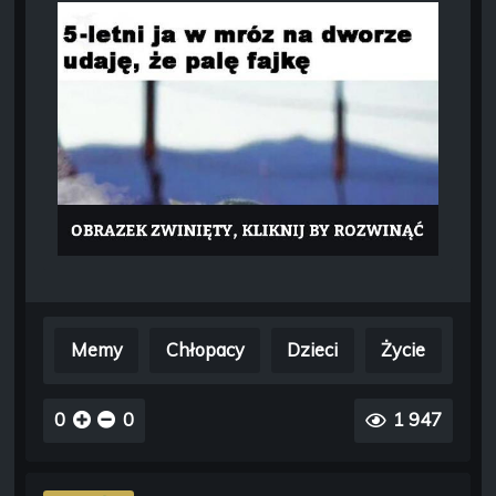
Memy
Chłopacy
Dzieci
Życie
0
0
1 947