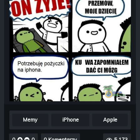
Memy
iPhone
Apple
0
0
0 Komentarzy
5 173