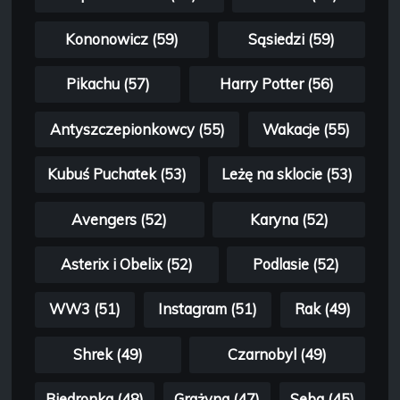
Kononowicz (59)
Sąsiedzi (59)
Pikachu (57)
Harry Potter (56)
Antyszczepionkowcy (55)
Wakacje (55)
Kubuś Puchatek (53)
Leżę na sklocie (53)
Avengers (52)
Karyna (52)
Asterix i Obelix (52)
Podlasie (52)
WW3 (51)
Instagram (51)
Rak (49)
Shrek (49)
Czarnobyl (49)
Biedronka (48)
Grażyna (47)
Seba (45)