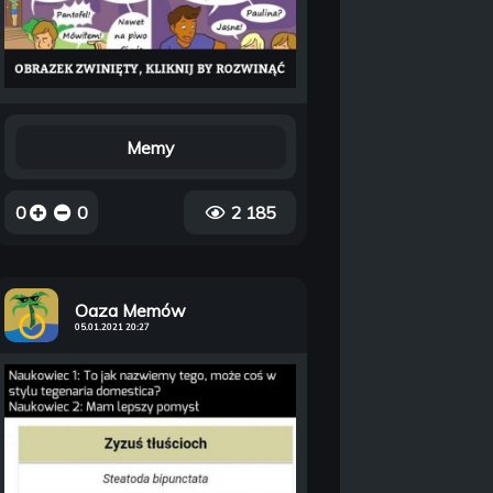
Memy
0
0
2 185
Oaza Memów
05.01.2021 20:27