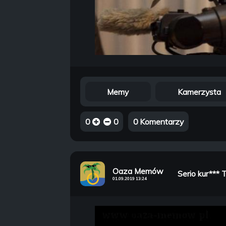
Memy
Kamerzysta
0
0
0 Komentarzy
Oaza Memów
Serio kur*** 
01.09.2019 13:24