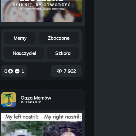
Memy
Zboczone
Nauczyciel
Szkoła
0
1
7 962
Oaza Memów
29.12.2019 08:50