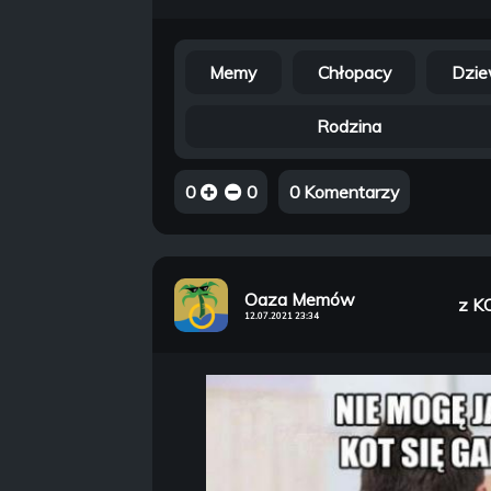
Memy
Chłopacy
Dzie
Rodzina
0
0
0 Komentarzy
Oaza Memów
z K
12.07.2021 23:34