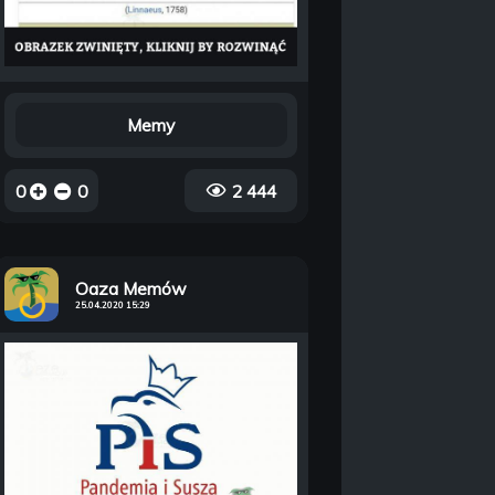
Memy
0
0
2 444
Oaza Memów
25.04.2020 15:29