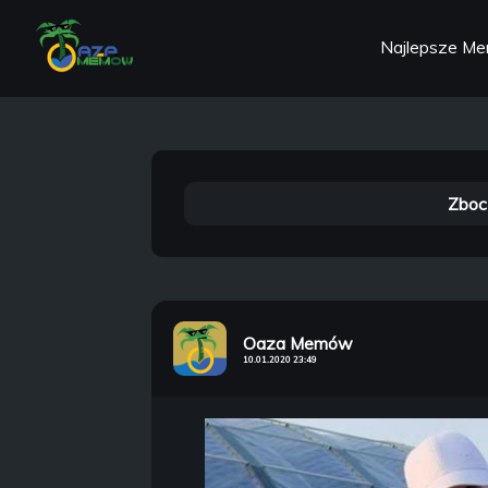
Najlepsze M
Zboc
Oaza Memów
10.01.2020 23:49