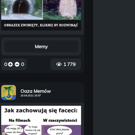
Memy
0
0
1 779
Oaza Memów
10.04.2021 20:57