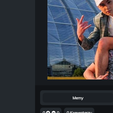
Memy
0
0
0 Komentarzy