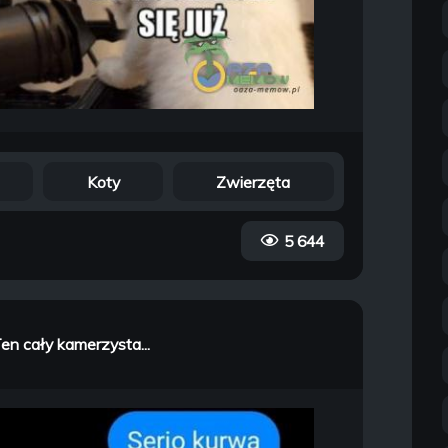
Koty
Zwierzęta
5 644
Ten cały kamerzysta...