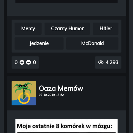
Memy
Czarny Humor
Hitler
Jedzenie
McDonald
0
0
4 293
Oaza Memów
07.10.2019 17:52