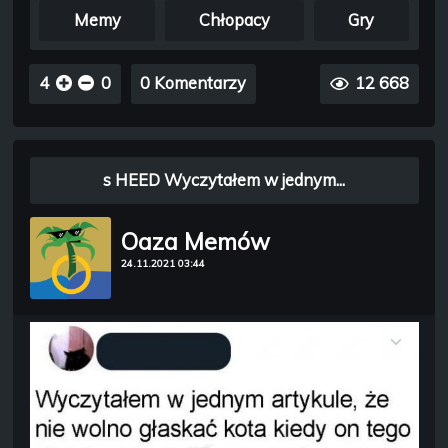
Memy
Chłopacy
Gry
4
0
0 Komentarzy
12 668
s HEED Wyczytałem w jednym...
Oaza Memów
24.11.2021 03:44