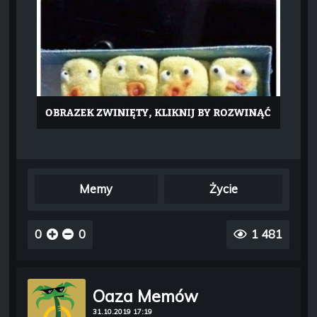
Memy
Życie
0
0
1 481
Oaza Memów
31.10.2019 17:19