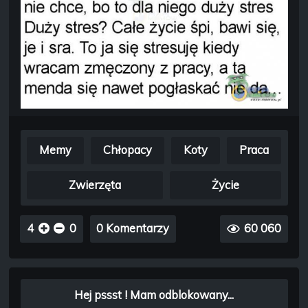
Memy
Chłopacy
Koty
Praca
Zwierzęta
Życie
4
0
0 Komentarzy
60 060
Hej pssst ! Mam odblokowany...