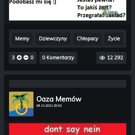
Memy
Dziewczyny
Chłopacy
Życie
3
0
0 Komentarzy
12 292
Oaza Memów
08.11.2021 20:02