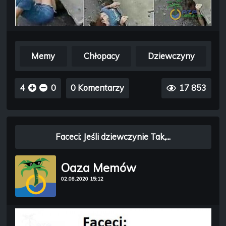
Memy
Chłopacy
Dziewczyny
4
0
0 Komentarzy
17 853
Faceci: Jeśli dziewczynie Tak,...
Oaza Memów
02.08.2020 15:12