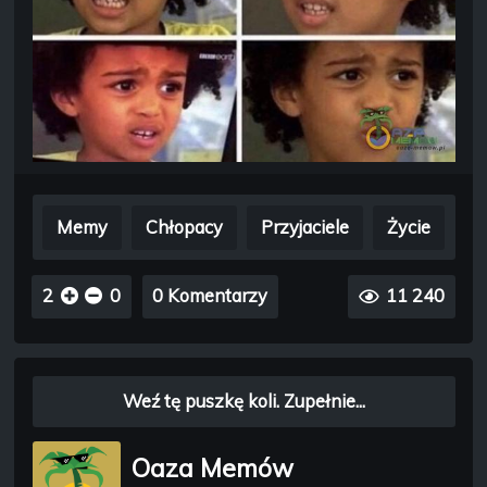
Memy
Chłopacy
Przyjaciele
Życie
2
0
0 Komentarzy
11 240
Weź tę puszkę koli. Zupełnie...
Oaza Memów