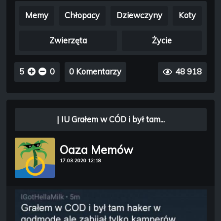
Memy
Chłopacy
Dziewczyny
Koty
Zwierzęta
Życie
5
0
0 Komentarzy
48 918
| IU Grałem w CÓD i był tam...
Oaza Memów
17.03.2020 12:18