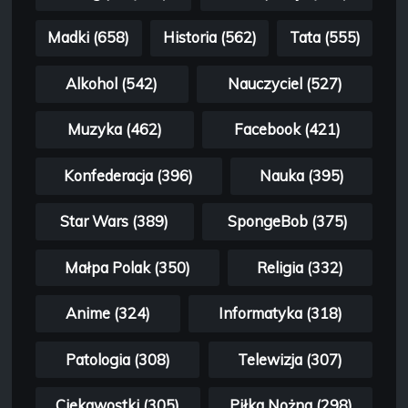
Madki (658)
Historia (562)
Tata (555)
Alkohol (542)
Nauczyciel (527)
Muzyka (462)
Facebook (421)
Konfederacja (396)
Nauka (395)
Star Wars (389)
SpongeBob (375)
Małpa Polak (350)
Religia (332)
Anime (324)
Informatyka (318)
Patologia (308)
Telewizja (307)
Ciekawostki (305)
Piłka Nożna (298)