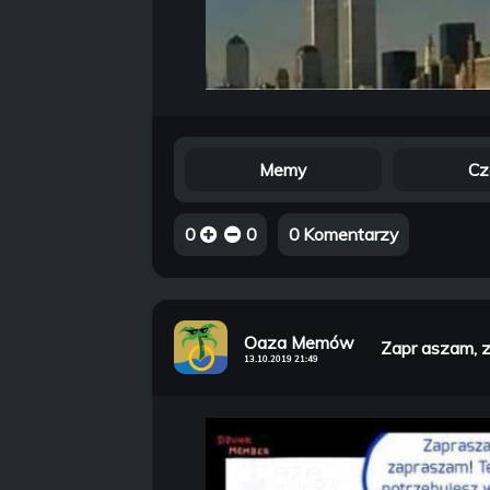
Memy
Cz
0
0
0 Komentarzy
Oaza Memów
Zapr aszam, z
13.10.2019 21:49