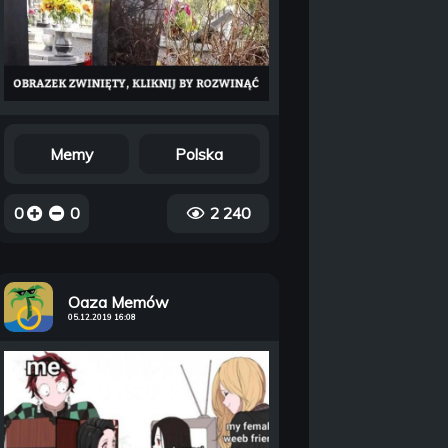
Memy
Polska
0
0
2 240
Oaza Memów
05.12.2019 16:08