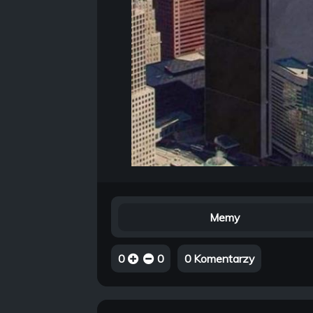
Memy
0
0
0 Komentarzy