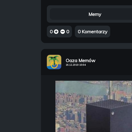
Memy
0
0
0 Komentarzy
Oaza Memów
16.12.2019 10:04