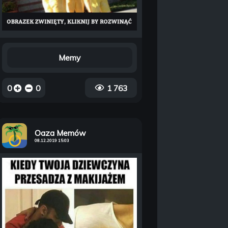
Memy
0
0
1 763
Oaza Memów
08.12.2019 15:03