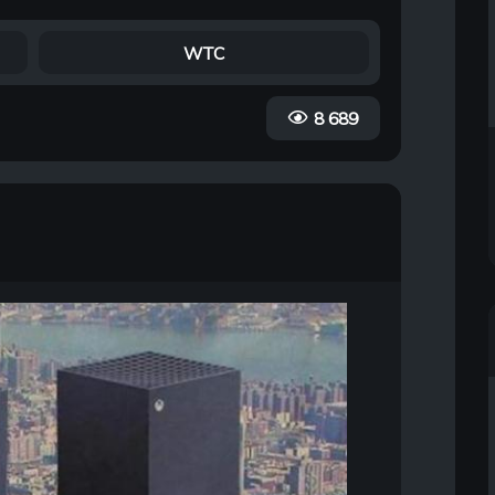
WTC
8 689