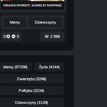
Memy
Dziewczyny
0
0
2 588
Memy (57356)
Życie (4144)
Zwierzęta (3288)
Polityka (3234)
Dziewczyny (3139)