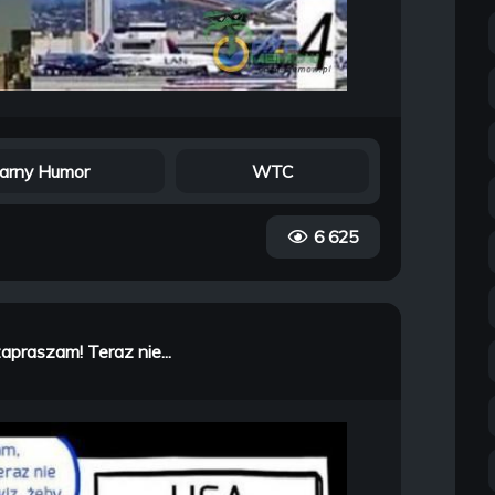
arny Humor
WTC
6 625
apraszam! Teraz nie...