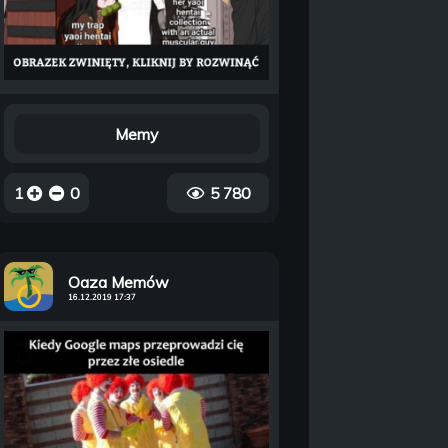
Memy
1
0
5 780
Oaza Memów
16.12.2019 17:37