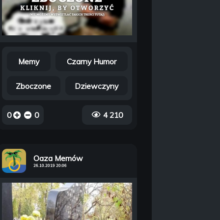
Memy
Czarny Humor
Zboczone
Dziewczyny
0
0
4 210
Oaza Memów
26.10.2019 20:06