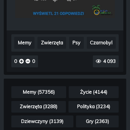
Memy
Zwierzęta
Psy
Czarnobyl
0
0
4 093
Memy (57356)
Życie (4144)
Zwierzęta (3288)
Polityka (3234)
Dziewczyny (3139)
Gry (2363)