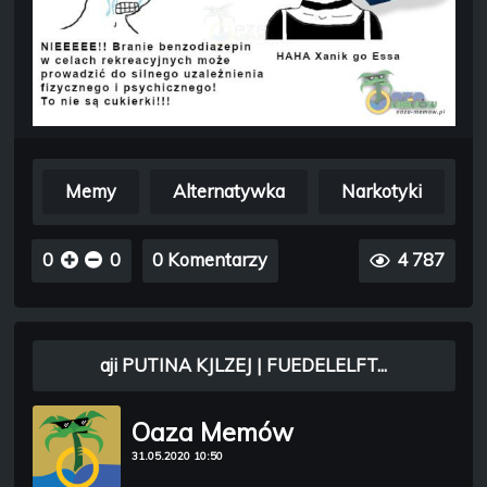
Memy
Alternatywka
Narkotyki
0
0
0 Komentarzy
4 787
aji PUTINA KJLZEJ | FUEDELELFT...
Oaza Memów
31.05.2020 10:50