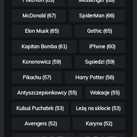
Pokémon (69)
Messenger (68)
McDonald (67)
SpiderMan (66)
Elon Musk (65)
Gothic (65)
Kapitan Bomba (61)
iPhone (60)
Kononowicz (59)
Sąsiedzi (59)
Pikachu (57)
Harry Potter (56)
Antyszczepionkowcy (55)
Wakacje (55)
Kubuś Puchatek (53)
Leżę na sklocie (53)
Avengers (52)
Karyna (52)