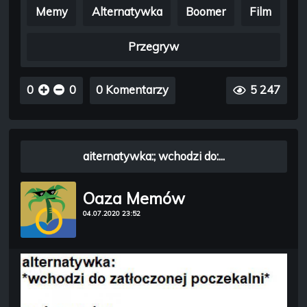
Memy
Alternatywka
Boomer
Film
Przegryw
0
0
0 Komentarzy
5 247
aiternatywka:; wchodzi do:...
Oaza Memów
04.07.2020 23:52