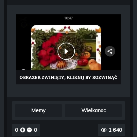
Memy
Wielkanoc
0
0
1 640