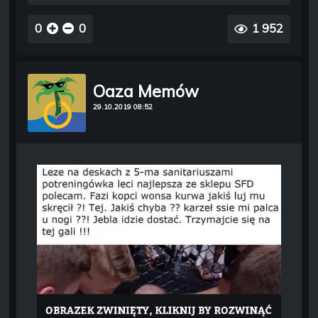
0
0
1 952
Oaza Memów
29.10.2019 08:52