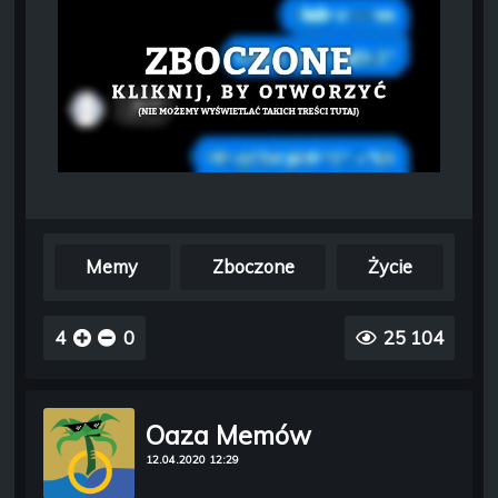
Memy
Zboczone
Życie
4
0
25 104
Oaza Memów
12.04.2020 12:29