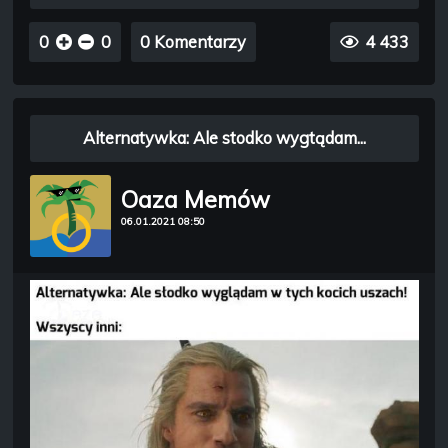
0
0
0 Komentarzy
4 433
Alternatywka: Ale stodko wygtądam...
Oaza Memów
06.01.2021 08:50