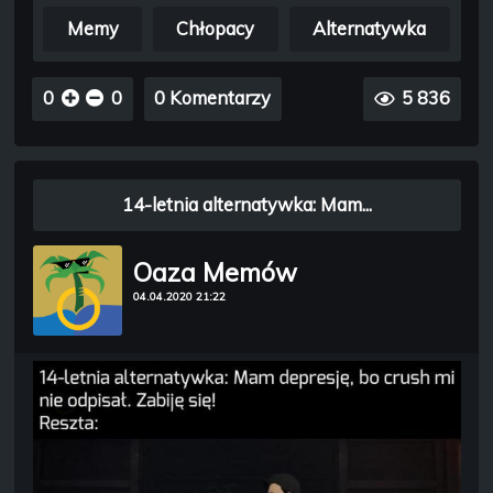
Memy
Chłopacy
Alternatywka
0
0
0 Komentarzy
5 836
14-letnia alternatywka: Mam...
Oaza Memów
04.04.2020 21:22