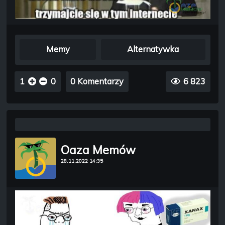
Memy
Alternatywka
1
0
0 Komentarzy
6 823
Oaza Memów
28.11.2022 14:35