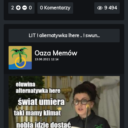
2
0
0 Komentarzy
9 494
LIT ! aliernatywka lhere .. ! swun...
Oaza Memów
13.06.2021 12:14