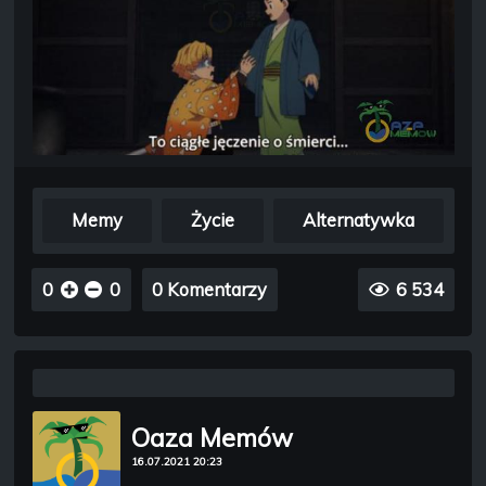
Memy
Życie
Alternatywka
0
0
0 Komentarzy
6 534
Oaza Memów
16.07.2021 20:23