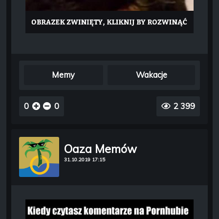
Memy
Wakacje
0
0
2 399
Oaza Memów
31.10.2019 17:15