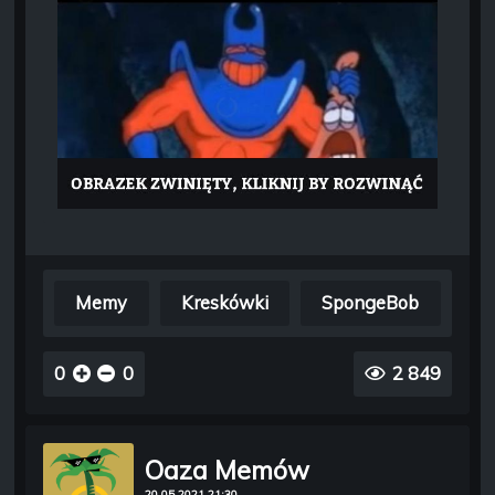
Memy
Kreskówki
SpongeBob
0
0
2 849
Oaza Memów
20.05.2021 21:30