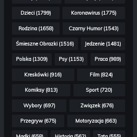
Dzieci (1799)
Koronawirus (1775)
Rodzina (1658)
Czarny Humor (1543)
Śmieszne Obrazki (1516)
Jedzenie (1481)
Polska (1309)
Psy (1153)
Praca (989)
Kreskówki (916)
Film (824)
Komiksy (813)
Sport (720)
Wybory (697)
Związek (676)
Przegryw (675)
Motoryzacja (663)
Madki (658)
Historia (562)
Tata (555)