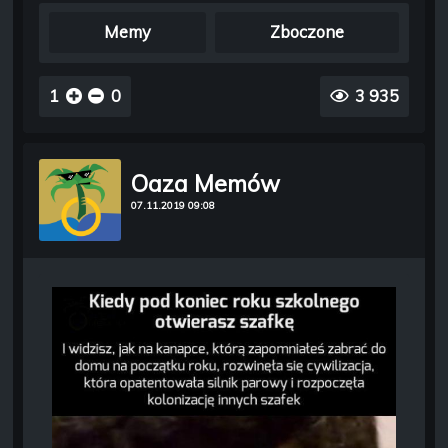
Memy
Zboczone
1
0
3 935
Oaza Memów
07.11.2019 09:08