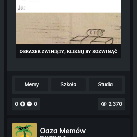
Memy
Szkoła
Studia
0
0
2 370
Oaza Memów