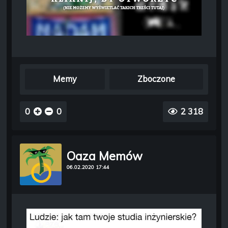
Memy
Zboczone
0
0
2 318
Oaza Memów
06.02.2020 17:44