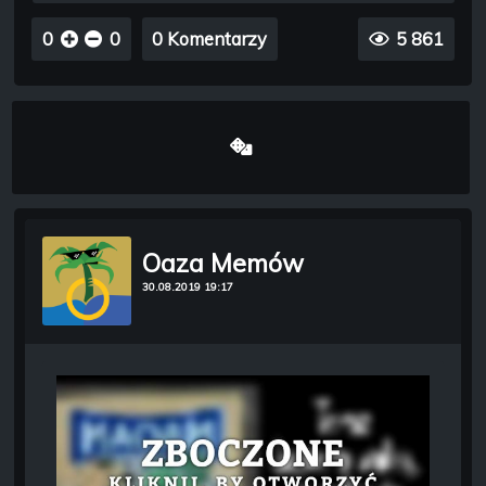
0
0
0 Komentarzy
5 861
Oaza Memów
30.08.2019 19:17