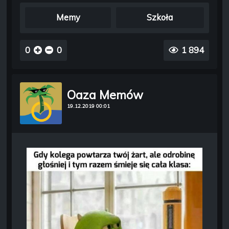
Memy
Szkoła
0
0
1 894
Oaza Memów
19.12.2019 00:01