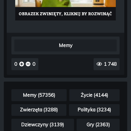
Memy
0
0
1 748
Memy (57356)
Życie (4144)
Zwierzęta (3288)
Polityka (3234)
Dziewczyny (3139)
Gry (2363)