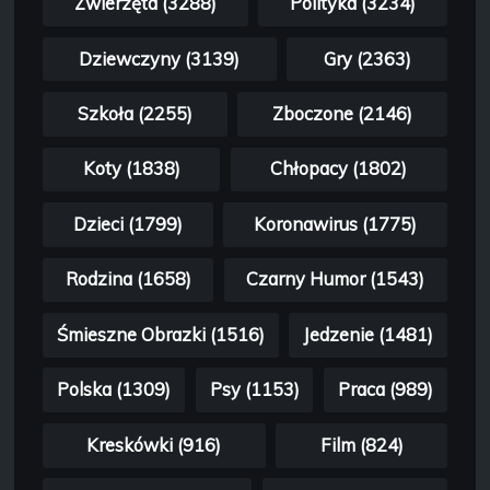
Zwierzęta (3288)
Polityka (3234)
Dziewczyny (3139)
Gry (2363)
Szkoła (2255)
Zboczone (2146)
Koty (1838)
Chłopacy (1802)
Dzieci (1799)
Koronawirus (1775)
Rodzina (1658)
Czarny Humor (1543)
Śmieszne Obrazki (1516)
Jedzenie (1481)
Polska (1309)
Psy (1153)
Praca (989)
Kreskówki (916)
Film (824)