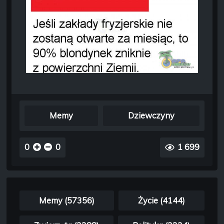
Memy
Dziewczyny
0
0
1 699
Memy (57356)
Życie (4144)