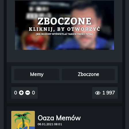
Memy
Zboczone
0
0
1 997
Oaza Memów
06.01.2021 08:01