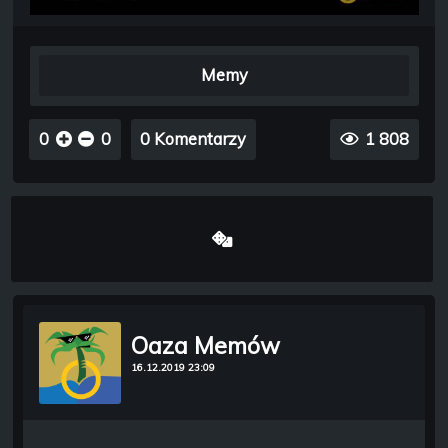
Memy
0
0
0 Komentarzy
1 808
Oaza Memów
16.12.2019 23:09