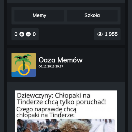
Memy
Szkoła
0
0
1 955
Oaza Memów
06.12.2019 20:37