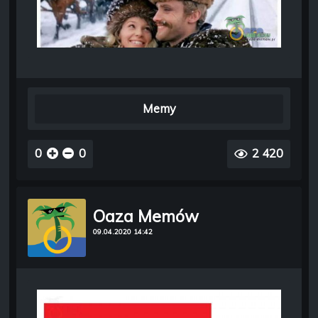
Memy
0
0
2 420
Oaza Memów
09.04.2020 14:42