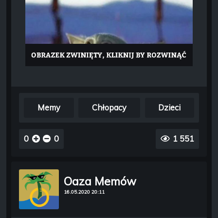
Memy
Chłopacy
Dzieci
0
0
1 551
Oaza Memów
16.05.2020 20:11