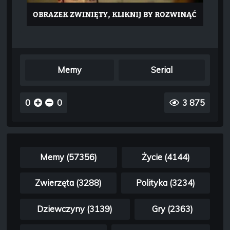
Memy
Serial
0
0
3 875
Memy (57356)
Życie (4144)
Zwierzęta (3288)
Polityka (3234)
Dziewczyny (3139)
Gry (2363)