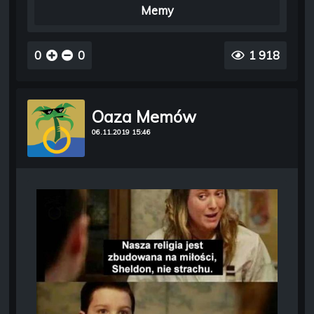
Memy
0
0
1 918
Oaza Memów
06.11.2019 15:46