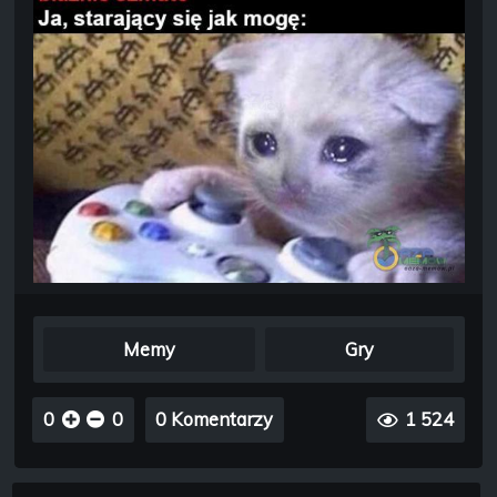
Memy
Gry
0
0
0 Komentarzy
1 524