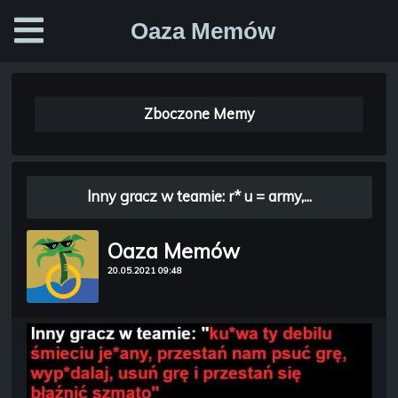
Oaza Memów
Zboczone Memy
lnny gracz w teamie: r* u = army,...
Oaza Memów
20.05.2021 09:48