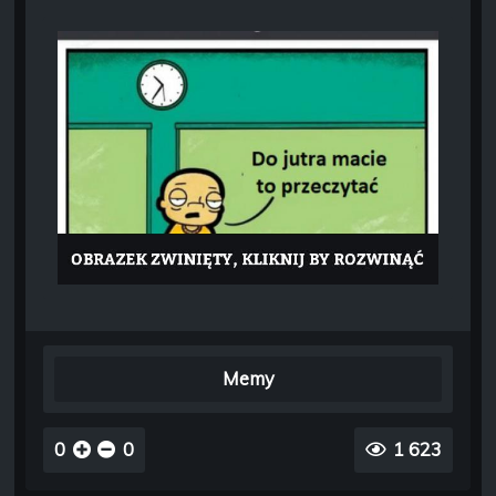
Memy
0
0
1 623