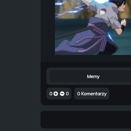
Memy
0
0
0 Komentarzy