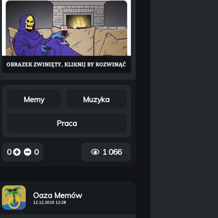
Memy
Muzyka
Praca
0
0
1 066
Oaza Memów
12.12.2019 12:28