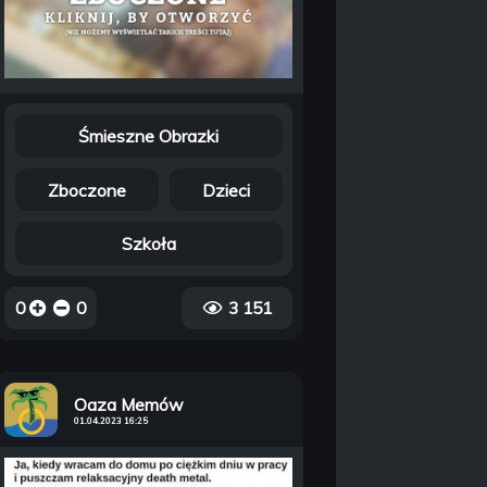
Śmieszne Obrazki
Zboczone
Dzieci
Szkoła
0
0
3 151
Oaza Memów
01.04.2023 16:25