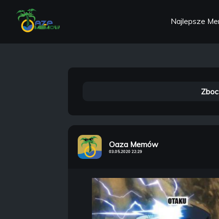
Najlepsze M
Zboc
Oaza Memów
03.05.2020 22:29