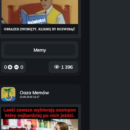
Memy
0
0
1 396
Oaza Memów
23.06.2019 22:17