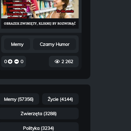
Memy
Czarny Humor
0
0
2 262
Memy (57356)
Życie (4144)
Zwierzęta (3288)
Polityka (3234)