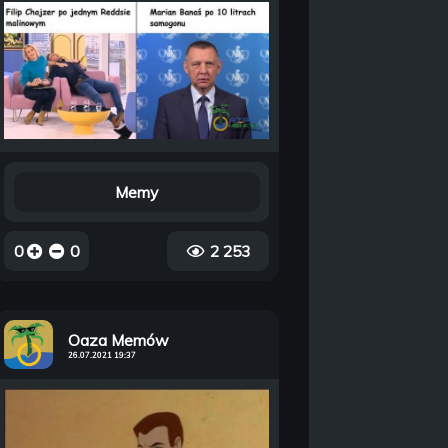
Memy
0
0
2 253
Oaza Memów
26.07.2021 19:37