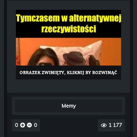
Memy
0
0
1 177