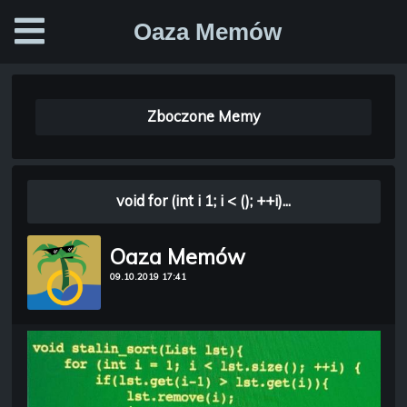
Oaza Memów
Zboczone Memy
void for (int i 1; i < (); ++i)...
Oaza Memów
09.10.2019 17:41