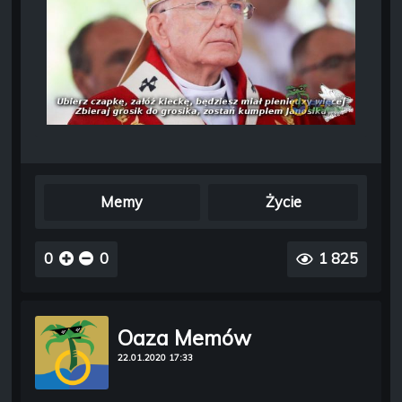
Memy
Życie
0
0
1 825
Oaza Memów
22.01.2020 17:33