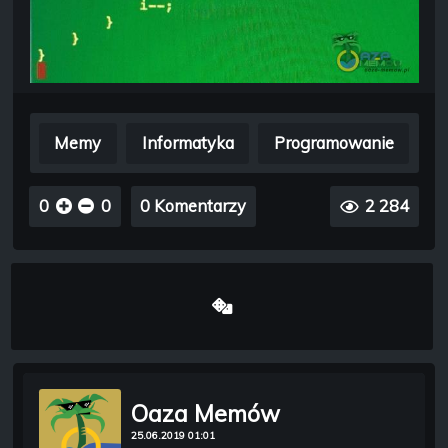
Memy
Informatyka
Programowanie
0
0
0 Komentarzy
2 284
Oaza Memów
25.06.2019 01:01