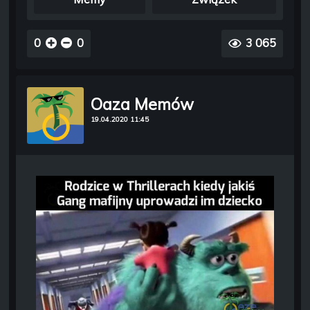
0
0
3 065
Oaza Memów
19.04.2020 11:45