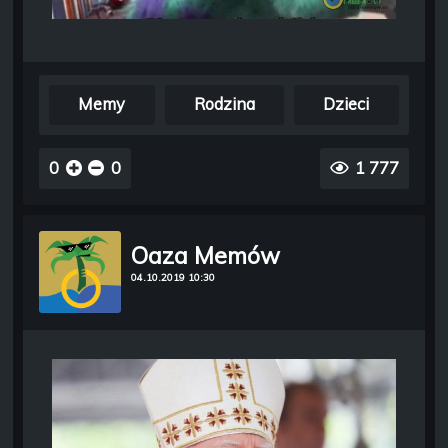
Memy
Rodzina
Dzieci
0
0
1 777
Oaza Memów
04.10.2019 10:30