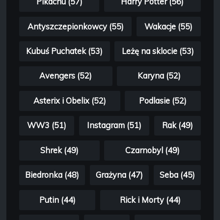
Pikachu (57)
Harry Potter (56)
Antyszczepionkowcy (55)
Wakacje (55)
Kubuś Puchatek (53)
Leżę na sklocie (53)
Avengers (52)
Karyna (52)
Asterix i Obelix (52)
Podlasie (52)
WW3 (51)
Instagram (51)
Rak (49)
Shrek (49)
Czarnobyl (49)
Biedronka (48)
Grażyna (47)
Seba (45)
Putin (44)
Rick i Morty (44)