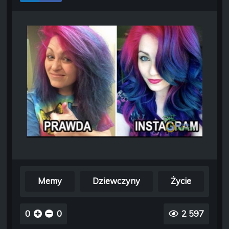
Memy
Dziewczyny
Życie
0
0
2 597