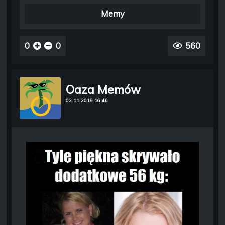
Memy
0
0
560
Oaza Memów
02.11.2019 16:46