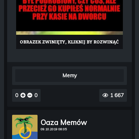
Memy
0
0
1 667
Oaza Memów
09.10.2019 08:05