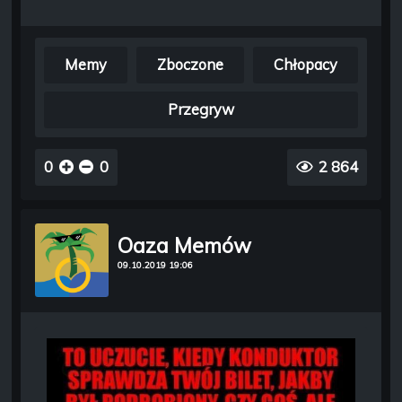
Memy
Zboczone
Chłopacy
Przegryw
0
0
2 864
Oaza Memów
09.10.2019 19:06