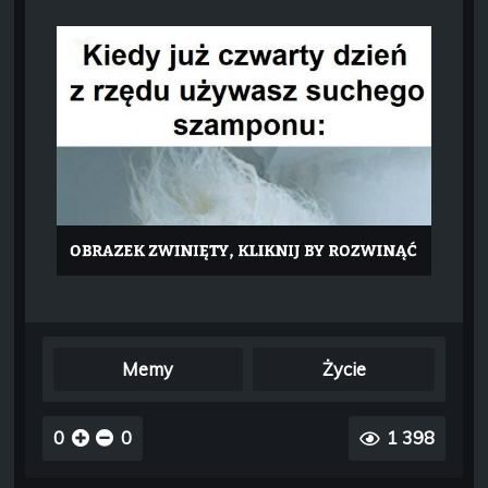
Memy
Życie
0
0
1 398