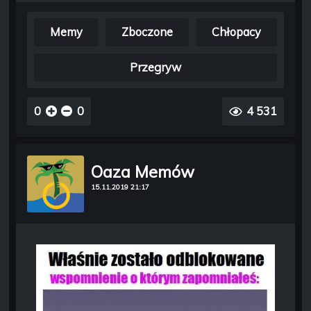
Memy
Zboczone
Chłopacy
Przegryw
0
0
4 531
Oaza Memów
15.11.2019 21:17