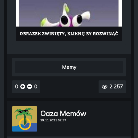
Memy
0
0
2 257
Oaza Memów
29.11.2021 02:37