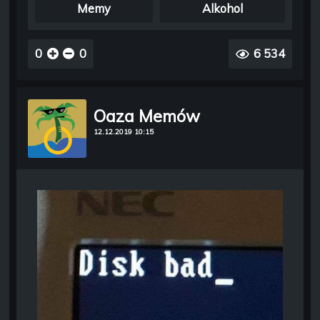
Memy
Alkohol
0
0
6 534
Oaza Memów
12.12.2019 10:15