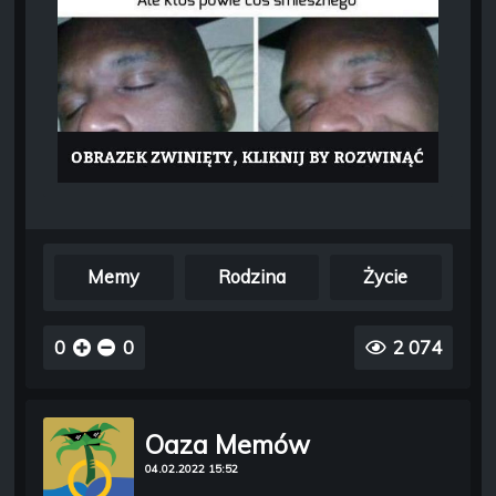
Memy
Rodzina
Życie
0
0
2 074
Oaza Memów
04.02.2022 15:52