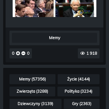
Memy
0
0
1 918
Memy (57356)
Życie (4144)
Zwierzęta (3288)
Polityka (3234)
Dziewczyny (3139)
Gry (2363)