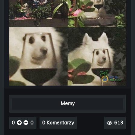
Memy
0
0
0 Komentarzy
613