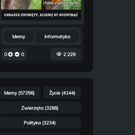
Memy
Informatyka
0
0
2 229
Memy (57356)
Życie (4144)
Zwierzęta (3288)
Polityka (3234)