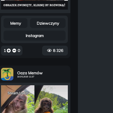
Memy
Dziewczyny
Instagram
1
0
8 326
Oaza Memów
19.05.2020 11:37