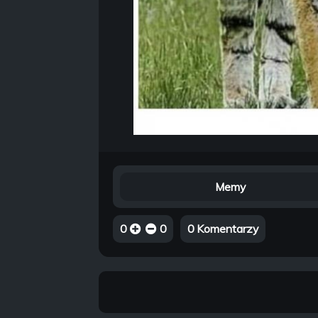
Memy
0
0
0 Komentarzy