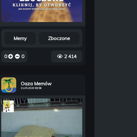
Memy
Zboczone
0
0
2 414
Oaza Memów
21.05.2020 08:58