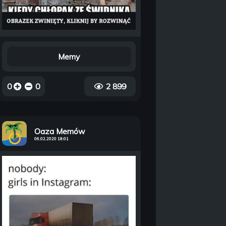
Memy
0
0
2 899
Oaza Memów
06.02.2020 18:01