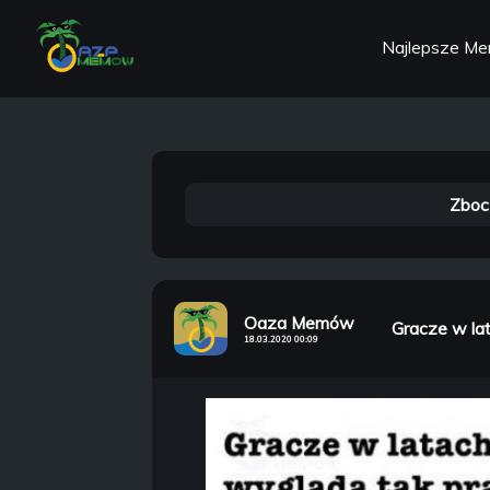
Najlepsze M
Zboc
Oaza Memów
Gracze w lat
18.03.2020 00:09