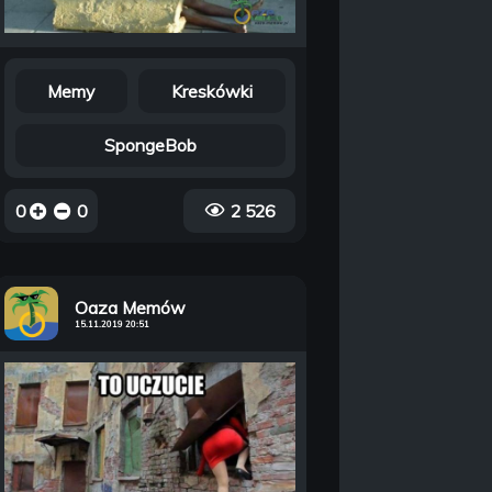
Memy
Kreskówki
SpongeBob
0
0
2 526
Oaza Memów
15.11.2019 20:51