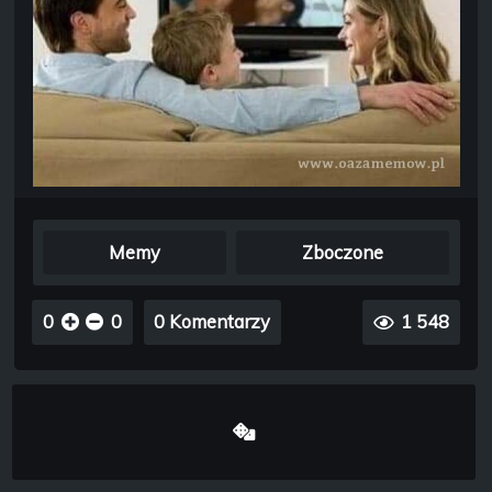
Memy
Zboczone
0
0
0 Komentarzy
1 548