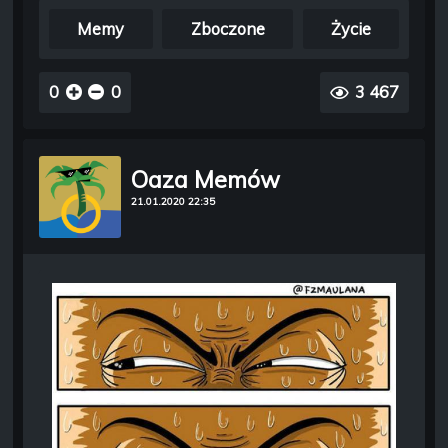
Memy
Zboczone
Życie
0
0
3 467
Oaza Memów
21.01.2020 22:35