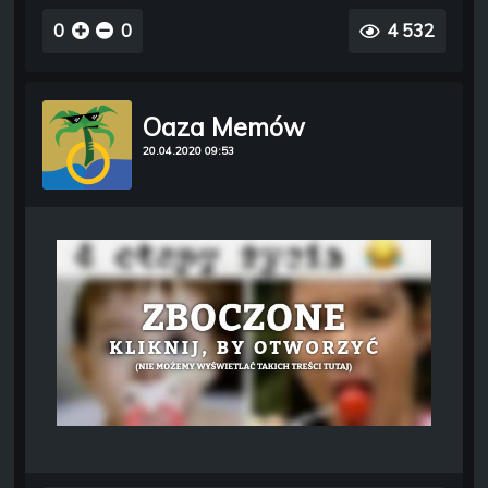
0
0
4 532
Oaza Memów
20.04.2020 09:53