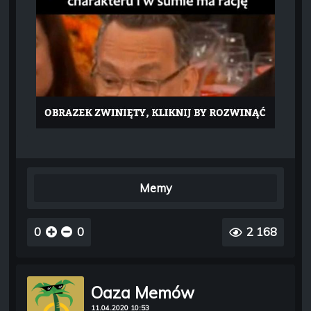
Memy
0
0
2 168
Oaza Memów
11.04.2020 10:53