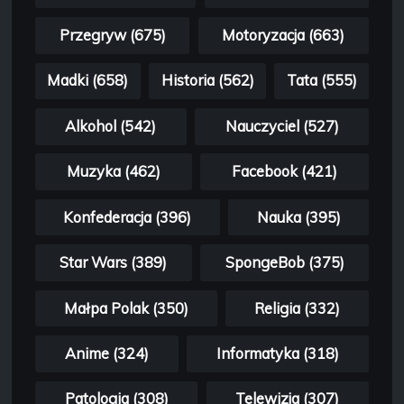
Przegryw (675)
Motoryzacja (663)
Madki (658)
Historia (562)
Tata (555)
Alkohol (542)
Nauczyciel (527)
Muzyka (462)
Facebook (421)
Konfederacja (396)
Nauka (395)
Star Wars (389)
SpongeBob (375)
Małpa Polak (350)
Religia (332)
Anime (324)
Informatyka (318)
Patologia (308)
Telewizja (307)