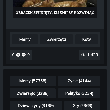
Memy
Zwierzęta
Koty
0
0
1 428
Memy (57356)
Życie (4144)
Zwierzęta (3288)
Polityka (3234)
Dziewczyny (3139)
Gry (2363)