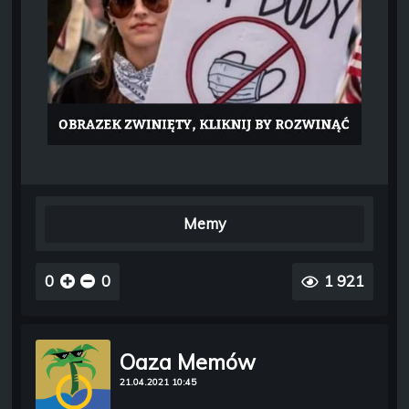
Memy
0
0
1 921
Oaza Memów
21.04.2021 10:45