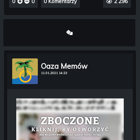
0
0
0 Komentarzy
2 296
Oaza Memów
11.01.2021 14:23