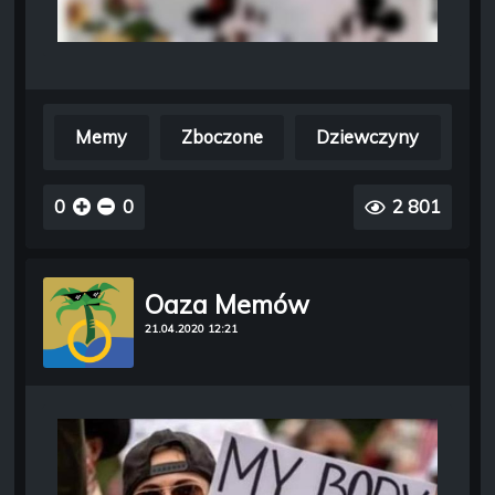
Memy
Zboczone
Dziewczyny
0
0
2 801
Oaza Memów
21.04.2020 12:21