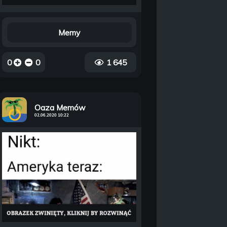
Memy
0
0
1 645
Oaza Memów
02.06.2020 10:22