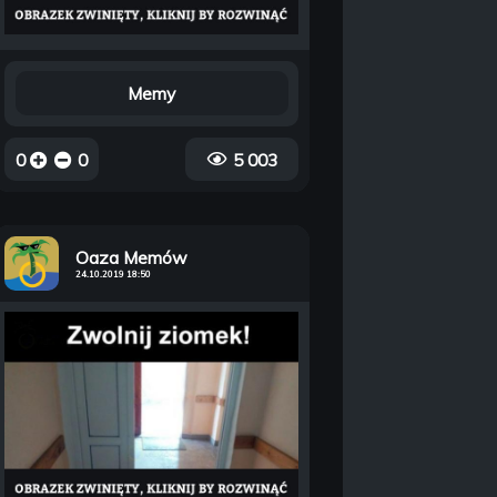
Memy
0
0
5 003
Oaza Memów
24.10.2019 18:50