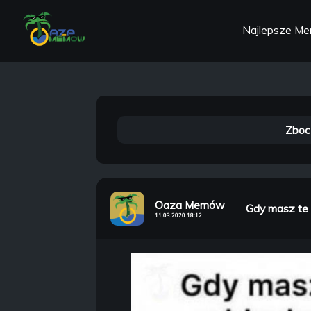
Najlepsze M
Zboc
Oaza Memów
Gdy masz te 
11.03.2020 18:12