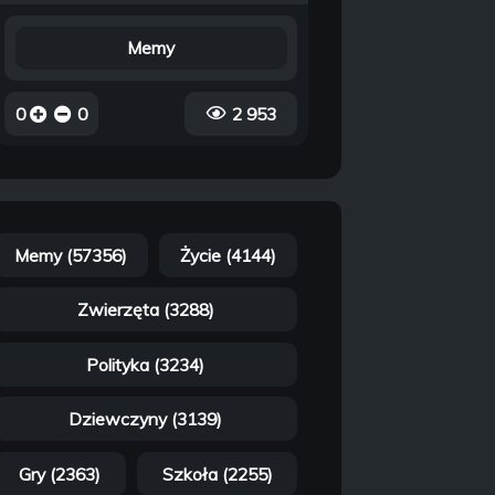
Memy
0
0
2 953
Memy (57356)
Życie (4144)
Zwierzęta (3288)
Polityka (3234)
Dziewczyny (3139)
Gry (2363)
Szkoła (2255)