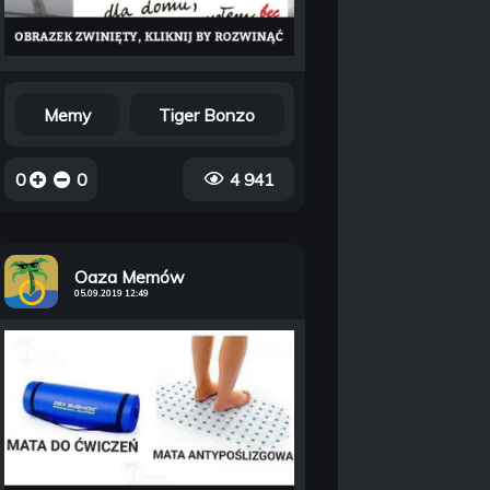
Memy
Tiger Bonzo
0
0
4 941
Oaza Memów
05.09.2019 12:49