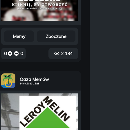
Memy
Zboczone
0
0
2 134
Oaza Memów
14.04.2020 15:28