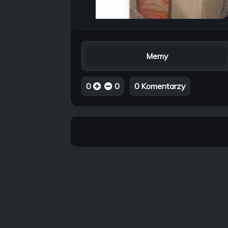
Memy
0
0
0 Komentarzy