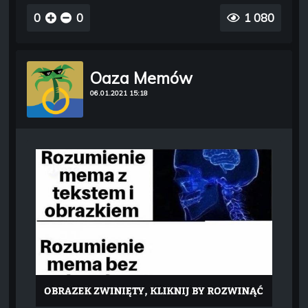
0
0
1 080
Oaza Memów
06.01.2021 15:18