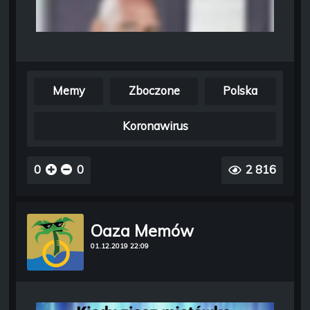
Memy
Zboczone
Polska
Koronawirus
0
0
2 816
Oaza Memów
01.12.2019 22:09