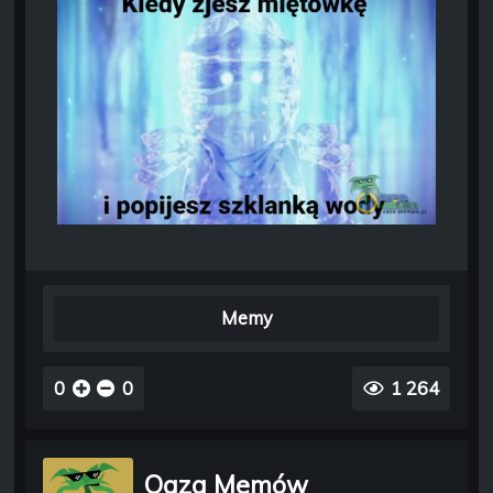
Memy
0
0
1 264
Oaza Memów