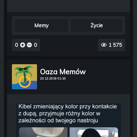
Memy
Życie
0
0
1 575
Oaza Memów
23.12.2019 01:10