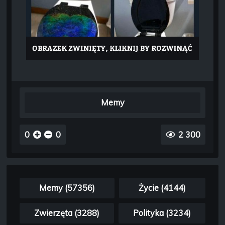
Memy
0
0
2 300
Memy (57356)
Życie (4144)
Zwierzęta (3288)
Polityka (3234)