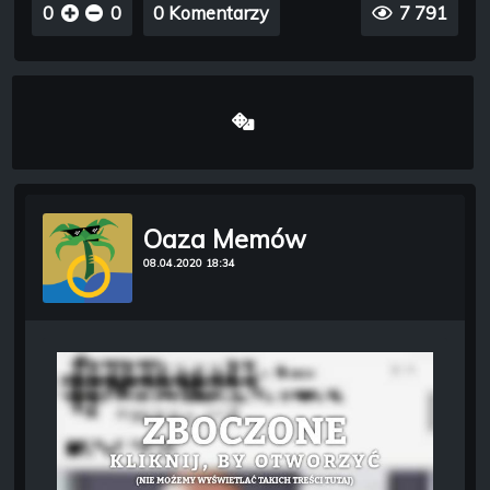
0
0
0 Komentarzy
7 791
Oaza Memów
08.04.2020 18:34