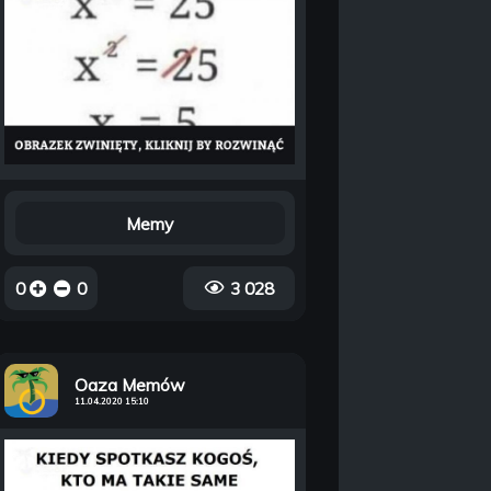
Memy
0
0
3 028
Oaza Memów
11.04.2020 15:10