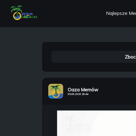
Najlepsze M
Zboc
Oaza Memów
05.06.2020 18:44