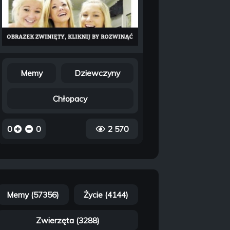
Memy
Dziewczyny
Chłopacy
0
0
2 570
Memy (57356)
Życie (4144)
Zwierzęta (3288)