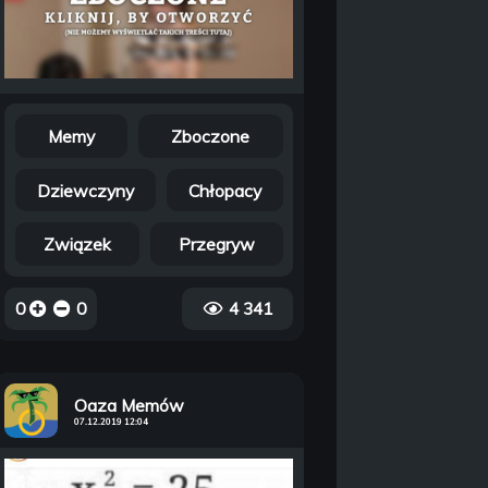
Memy
Zboczone
Dziewczyny
Chłopacy
Związek
Przegryw
0
0
4 341
Oaza Memów
07.12.2019 12:04