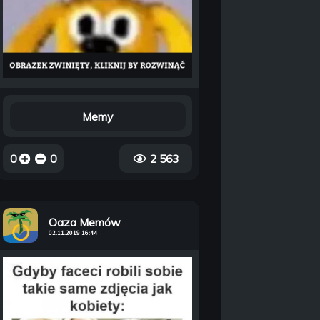
Memy
0
0
2 563
Oaza Memów
02.11.2019 16:44