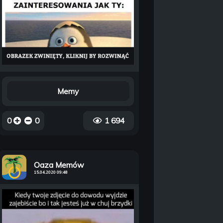
Memy
0
0
1 694
Oaza Memów
15.04.2020 09:48