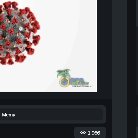
Memy
1 966