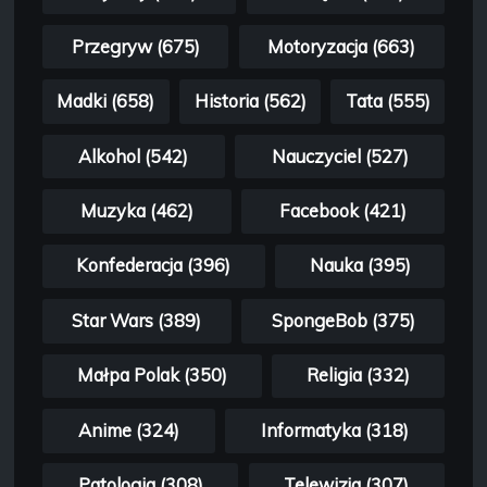
Przegryw (675)
Motoryzacja (663)
Madki (658)
Historia (562)
Tata (555)
Alkohol (542)
Nauczyciel (527)
Muzyka (462)
Facebook (421)
Konfederacja (396)
Nauka (395)
Star Wars (389)
SpongeBob (375)
Małpa Polak (350)
Religia (332)
Anime (324)
Informatyka (318)
Patologia (308)
Telewizja (307)