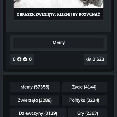
Memy
0
0
2 623
Memy (57356)
Życie (4144)
Zwierzęta (3288)
Polityka (3234)
Dziewczyny (3139)
Gry (2363)