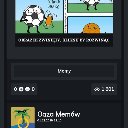
Memy
0
0
1 601
Oaza Memów
01.12.2019 21:10