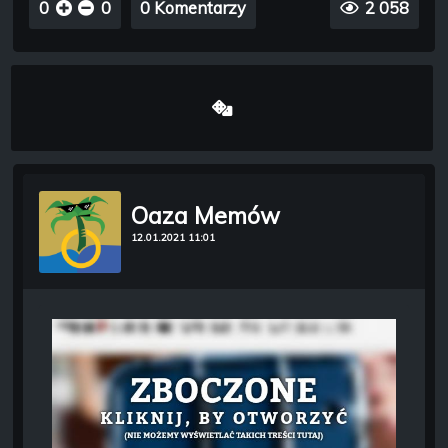
0
0
0 Komentarzy
2 058
Oaza Memów
12.01.2021 11:01