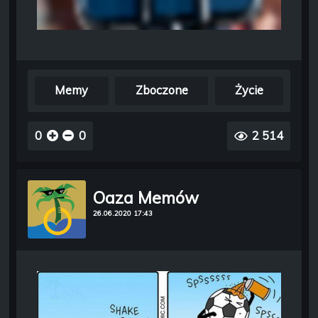
Memy
Zboczone
Życie
0
0
2 514
Oaza Memów
26.06.2020 17:43