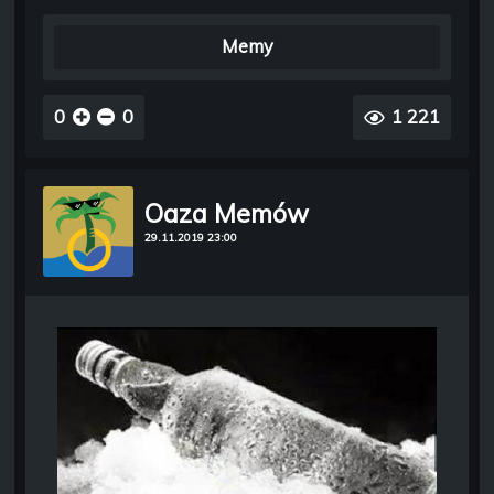
Memy
0
0
1 221
Oaza Memów
29.11.2019 23:00