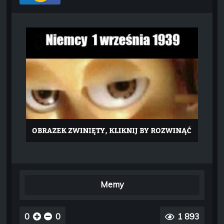
Memy
0
0
1 893