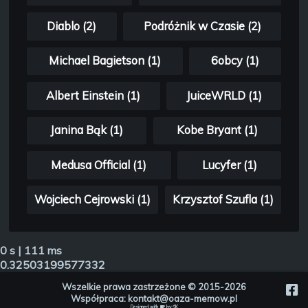
Diablo (2)
Podróżnik w Czasie (2)
Michael Bagietson (1)
6obcy (1)
Albert Einstein (1)
JuiceWRLD (1)
Janina Bąk (1)
Kobe Bryant (1)
Medusa Official (1)
Lucyfer (1)
Wojciech Cejrowski (1)
Krzysztof Szufla (1)
0 s | 111 ms
0.32503199577332
Wszelkie prawa zastrzeżone © 2015-2026
Współpraca:
kontakt@oaza-memow.pl
Designed with
by
ŚK