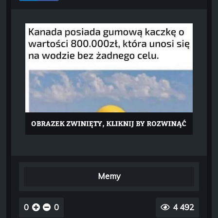
Memy
0
0
4 492