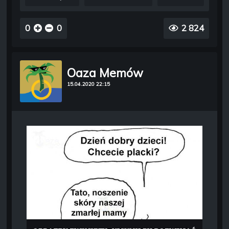
0
0
2 824
Oaza Memów
15.04.2020 22:15