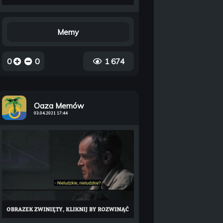
Memy
0
0
1 674
Oaza Memów
03.04.2021 17:44