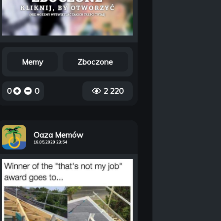
Memy
Zboczone
0
0
2 220
Oaza Memów
16.05.2020 23:54