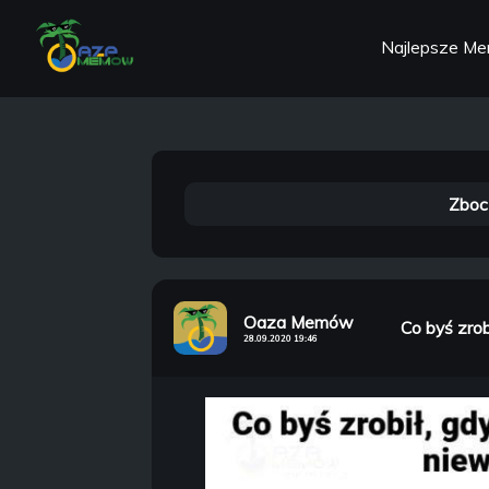
Najlepsze M
Zboc
Oaza Memów
Co byś zrob
28.09.2020 19:46