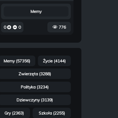
Memy
0
0
776
Memy (57356)
Życie (4144)
Zwierzęta (3288)
Polityka (3234)
Dziewczyny (3139)
Gry (2363)
Szkoła (2255)