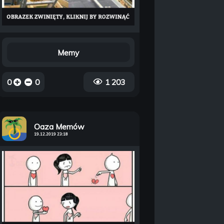
Memy
0
0
1 203
Oaza Memów
19.12.2019 23:18