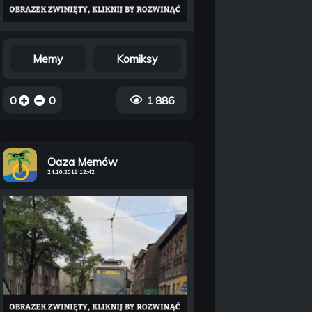
Memy
Komiksy
0
0
1 886
Oaza Memów
24.10.2019 12:42