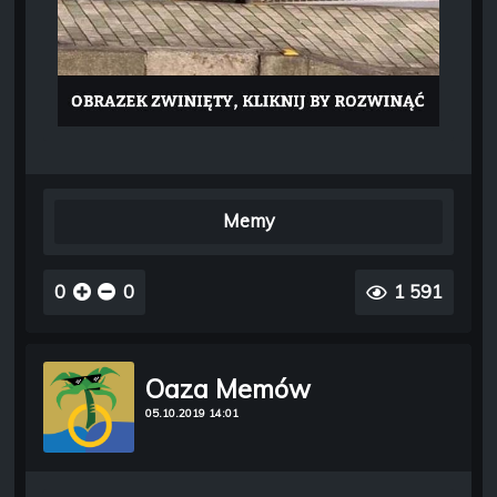
Memy
0
0
1 591
Oaza Memów
05.10.2019 14:01