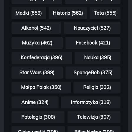
Madki (658)
Historia (562)
Tata (555)
Alkohol (542)
Nauczyciel (527)
Muzyka (462)
Facebook (421)
Konfederacja (396)
Nauka (395)
Star Wars (389)
SpongeBob (375)
Małpa Polak (350)
Religia (332)
Anime (324)
Informatyka (318)
Patologia (308)
Telewizja (307)
Ciekawostki (305)
Piłka Nożna (298)