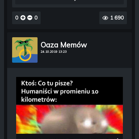
0
0
1 690
Oaza Memów
24.10.2019 13:23