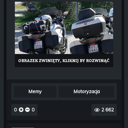
Memy
Motoryzacja
0
0
2 662