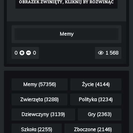
Memy
0
0
1 568
Memy (57356)
Życie (4144)
Zwierzęta (3288)
Polityka (3234)
Dziewczyny (3139)
Gry (2363)
Szkoła (2255)
Zboczone (2146)