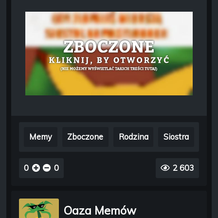
Memy
Zboczone
Rodzina
Siostra
0
0
2 603
Oaza Memów