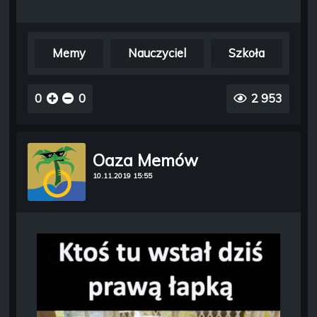
Memy
Nauczyciel
Szkoła
0
0
2 953
Oaza Memów
10.11.2019 15:55