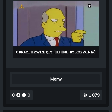
Memy
0
0
1 079