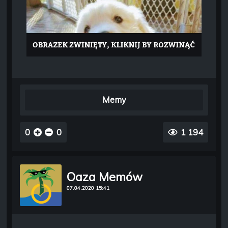
Memy
0
0
1 194
Oaza Memów
07.04.2020 15:41