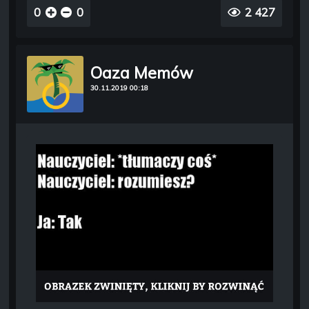
0
0
2 427
Oaza Memów
30.11.2019 00:18