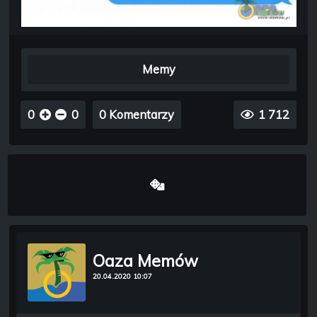
Memy
0
0
0 Komentarzy
1 712
Oaza Memów
20.04.2020 10:07