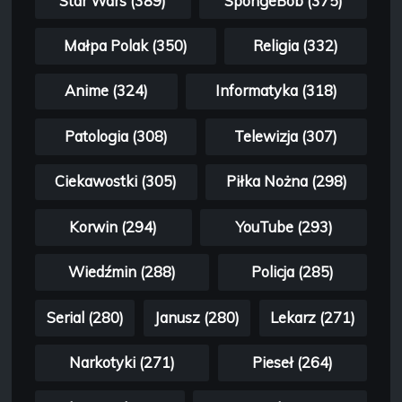
Star Wars (389)
SpongeBob (375)
Małpa Polak (350)
Religia (332)
Anime (324)
Informatyka (318)
Patologia (308)
Telewizja (307)
Ciekawostki (305)
Piłka Nożna (298)
Korwin (294)
YouTube (293)
Wiedźmin (288)
Policja (285)
Serial (280)
Janusz (280)
Lekarz (271)
Narkotyki (271)
Pieseł (264)