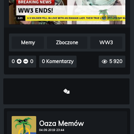
Memy
Zboczone
WW3
0
0
0 Komentarzy
5 920
Oaza Memów
04.09.2019 23:44