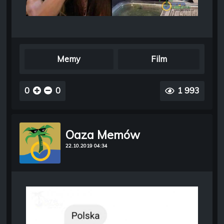
Memy
Film
0
0
1 993
Oaza Memów
22.10.2019 04:34