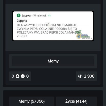
Memy
0
0
2 938
Memy (57356)
Życie (4144)