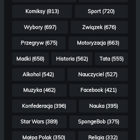
Komiksy (813)
Sport (720)
Wybory (697)
Związek (676)
Przegryw (675)
Motoryzacja (663)
Madki (658)
Historia (562)
Tata (555)
Alkohol (542)
Nauczyciel (527)
Muzyka (462)
Facebook (421)
Konfederacja (396)
Nauka (395)
Star Wars (389)
SpongeBob (375)
Małpa Polak (350)
Religia (332)