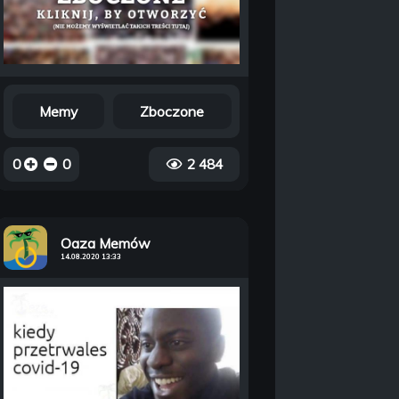
Memy
Zboczone
0
0
2 484
Oaza Memów
14.08.2020 13:33