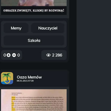
Memy
Nauczyciel
Szkoła
0
0
2 286
Oaza Memów
06.01.2021 07:30