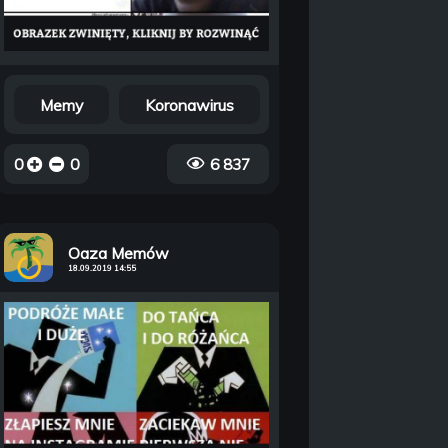
Memy
Koronawirus
0
0
6 837
Oaza Memów
18.09.2019 14:55