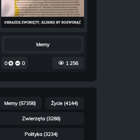
Memy
0
0
1 256
Memy (57356)
Życie (4144)
Zwierzęta (3288)
Polityka (3234)