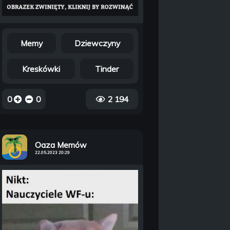
Memy
Dziewczyny
Kreskówki
Tinder
0
0
2 194
Oaza Memów
22.05.2023 20:29