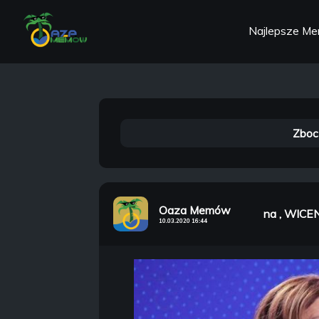
Najlepsze M
Zboc
Oaza Memów
na , WICEN
10.03.2020 16:44