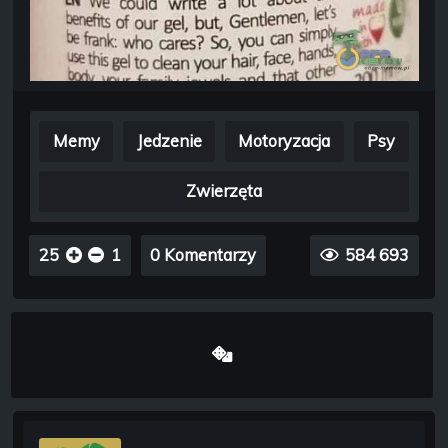
Memy
Jedzenie
Motoryzacja
Psy
Zwierzęta
25
1
0 Komentarzy
584 693