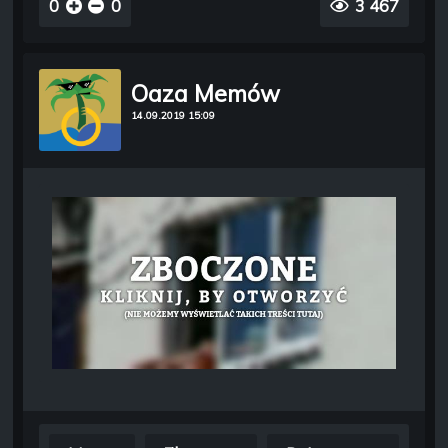
0
0
3 467
Oaza Memów
14.09.2019 15:09