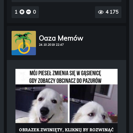
1
0
4 175
Oaza Memów
24.10.2019 22:47