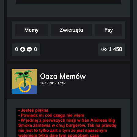
Memy
Zwierzęta
Psy
0
0
1 458
Oaza Memów
14.12.2019 17:57