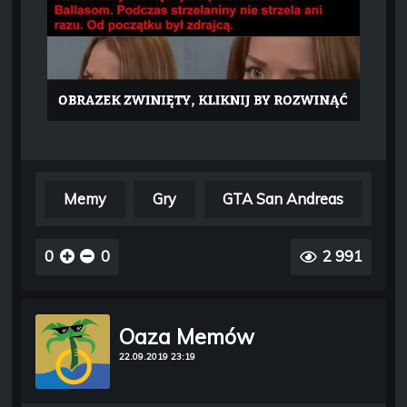
Memy
Gry
GTA San Andreas
0
0
2 991
Oaza Memów
22.09.2019 23:19