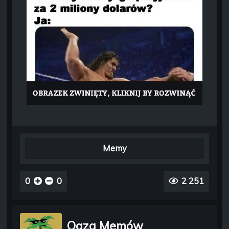
Memy
0
0
2 251
Oaza Memów