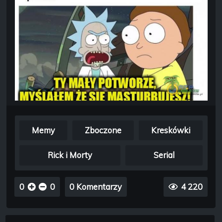
Memy
Zboczone
Kreskówki
Rick i Morty
Serial
0
0
0 Komentarzy
4 220