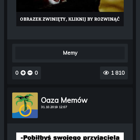
Memy
0
0
1 810
Oaza Memów
31.10.2019 12:07