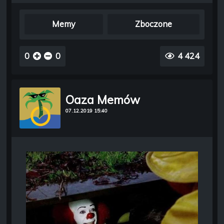
Memy
Zboczone
0
0
4 424
Oaza Memów
07.12.2019 15:40