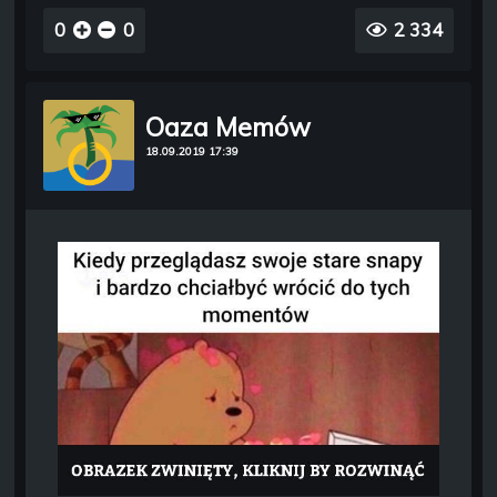
0
0
2 334
Oaza Memów
18.09.2019 17:39