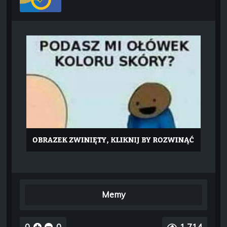
Memy
0
0
1 714