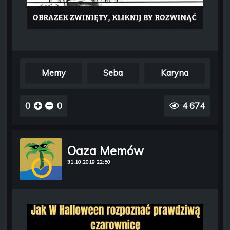
Memy
Seba
Karyna
0
0
4 674
Oaza Memów
31.10.2019 22:50