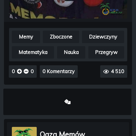
Memy
Zboczone
Dziewczyny
Matematyka
Nauka
Przegryw
0
0
0 Komentarzy
4 510
Oaza Memów