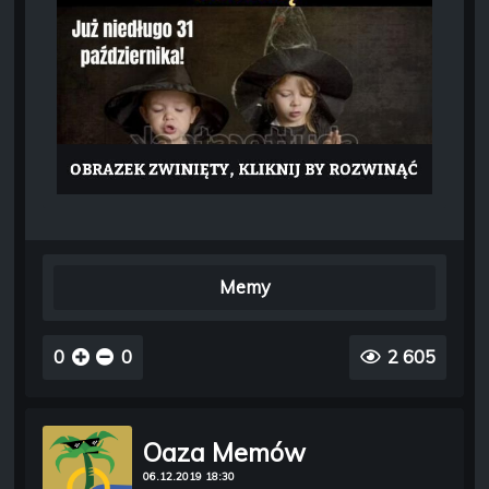
Memy
0
0
2 605
Oaza Memów
06.12.2019 18:30