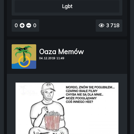
Lgbt
0
0
3 718
Oaza Memów
04.12.2019 11:49