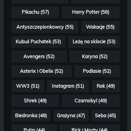
Pikachu (57)
Harry Potter (56)
Antyszczepionkowcy (55)
Wakacje (55)
Kubuś Puchatek (53)
Leżę na sklocie (53)
Avengers (52)
Karyna (52)
Asterix i Obelix (52)
Podlasie (52)
WW3 (51)
Instagram (51)
Rak (49)
Shrek (49)
Czarnobyl (49)
Biedronka (48)
Grażyna (47)
Seba (45)
Putin (44)
Rick i Morty (44)