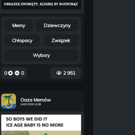
Memy
Dziewczyny
Chłopacy
Związek
Wybory
0
0
2 951
Oaza Memów
24.02.2020 12:28