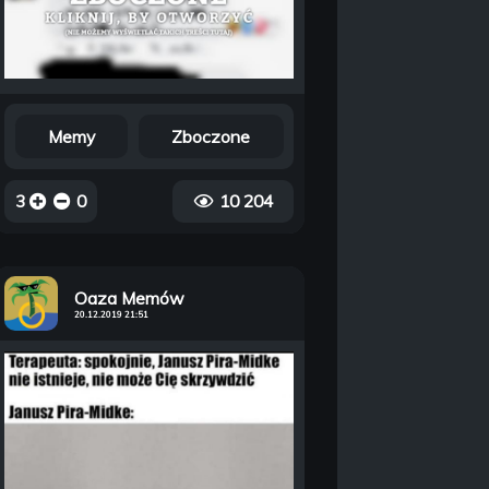
Memy
Zboczone
3
0
10 204
Oaza Memów
20.12.2019 21:51