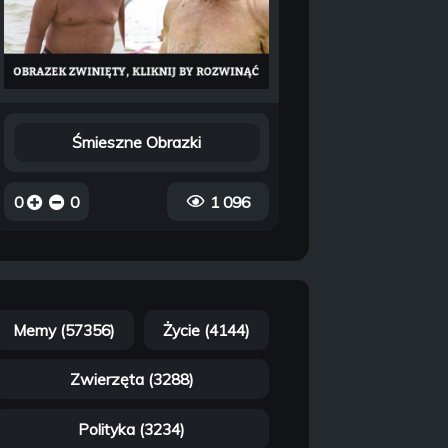
Śmieszne Obrazki
0
0
1 096
Memy (57356)
Życie (4144)
Zwierzęta (3288)
Polityka (3234)