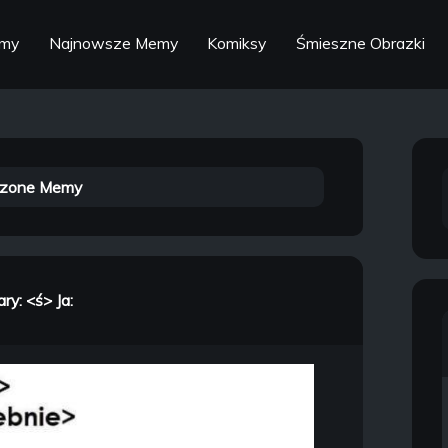
emy
Najnowsze Memy
Komiksy
Śmieszne Obrazki
zone Memy
ary: <ś> Ja: