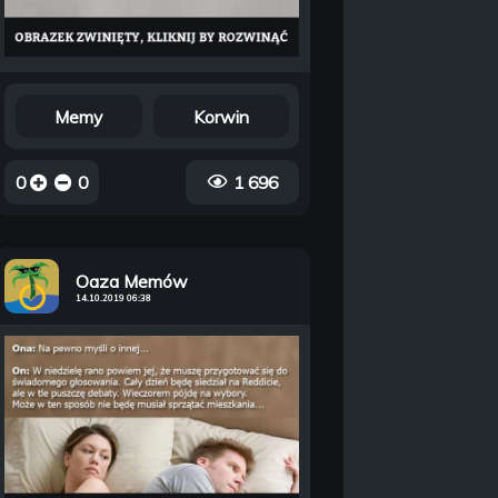
Memy
Korwin
0
0
1 696
Oaza Memów
14.10.2019 06:38