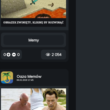
Memy
0
0
2 054
Oaza Memów
06.02.2020 17:45