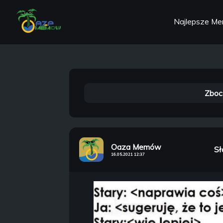
Najlepsze M
Zboc
Oaza Memów
Sł
16.05.2021 12:37