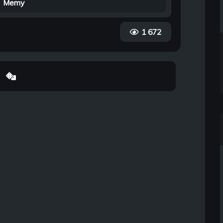
Memy
1 672