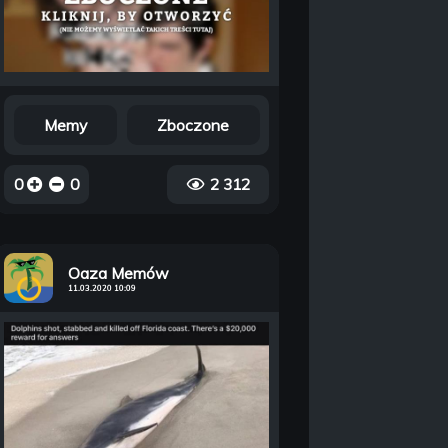
Memy
Zboczone
0
0
2 312
Oaza Memów
11.03.2020 10:09