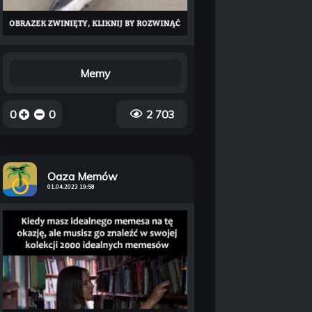
Memy
0
0
2 703
Oaza Memów
01.04.2023 19:58