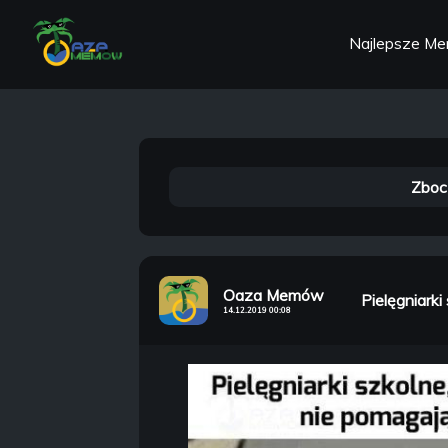
Najlepsze M
Zboc
Oaza Memów
Pielęgniarki 
14.12.2019 00:08