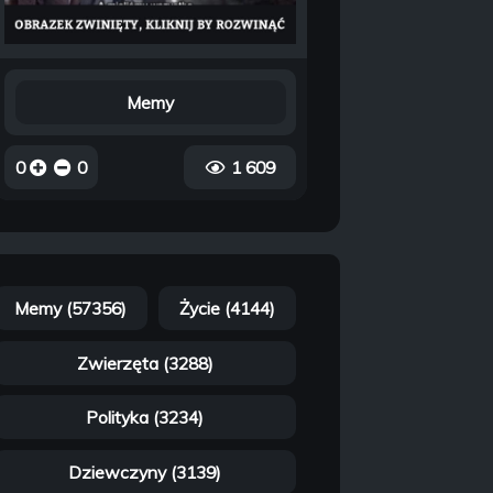
Memy
0
0
1 609
Memy (57356)
Życie (4144)
Zwierzęta (3288)
Polityka (3234)
Dziewczyny (3139)