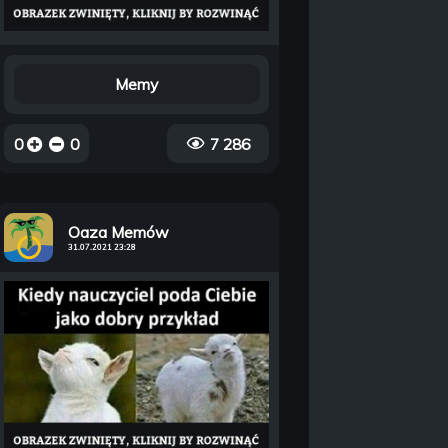
Memy
0
0
7 286
Oaza Memów
31.07.2021 23:28