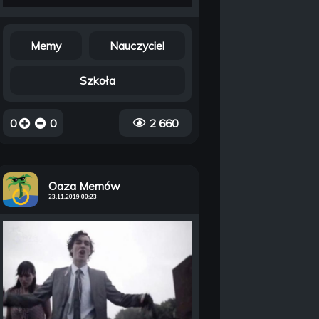
Memy
Nauczyciel
Szkoła
0
0
2 660
Oaza Memów
23.11.2019 00:23