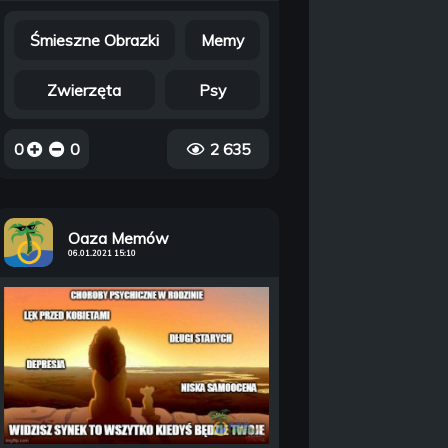
Śmieszne Obrazki
Memy
Zwierzęta
Psy
0
0
2 635
Oaza Memów
06.01.2021 15:10