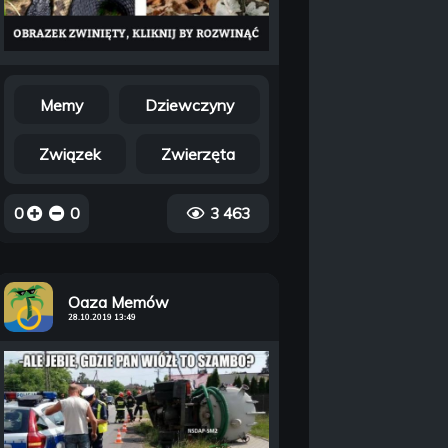
Memy
Dziewczyny
Związek
Zwierzęta
0
0
3 463
Oaza Memów
28.10.2019 13:49