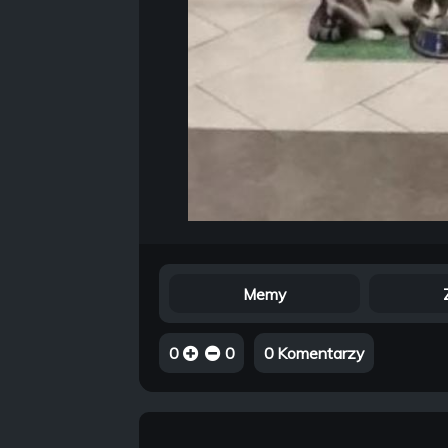
Memy
0
0
0 Komentarzy