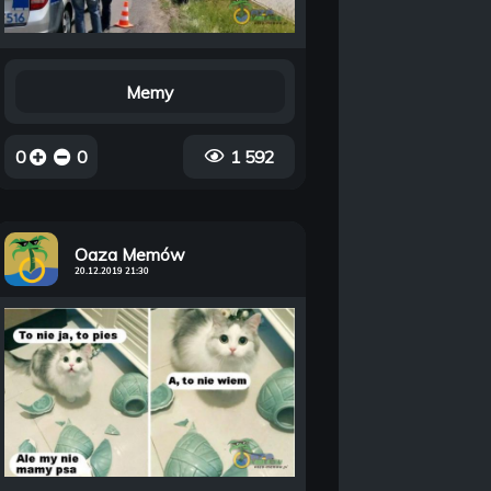
Memy
0
0
1 592
Oaza Memów
20.12.2019 21:30