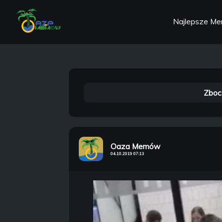
Najlepsze M
Zboc
Oaza Memów
04.10.2019 07:13