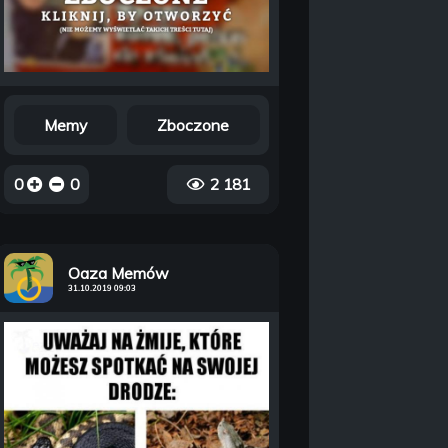
Memy
Zboczone
0
0
2 181
Oaza Memów
31.10.2019 09:03