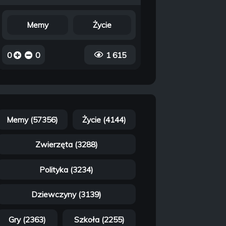
Memy
Życie
0
0
1 615
Memy (57356)
Życie (4144)
Zwierzęta (3288)
Polityka (3234)
Dziewczyny (3139)
Gry (2363)
Szkoła (2255)