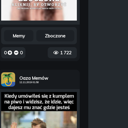
Memy
Zboczone
0
0
1 722
Oaza Memów
12.11.2019 01:50