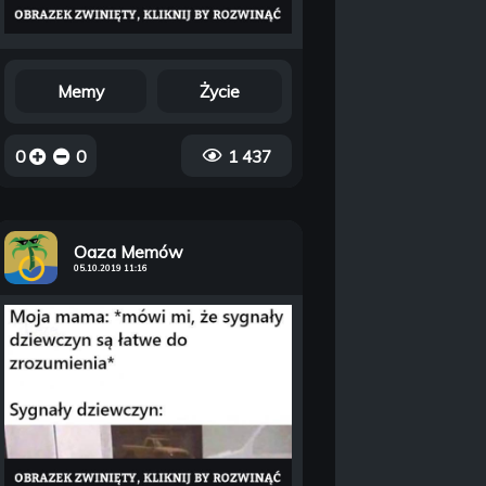
Memy
Życie
0
0
1 437
Oaza Memów
05.10.2019 11:16