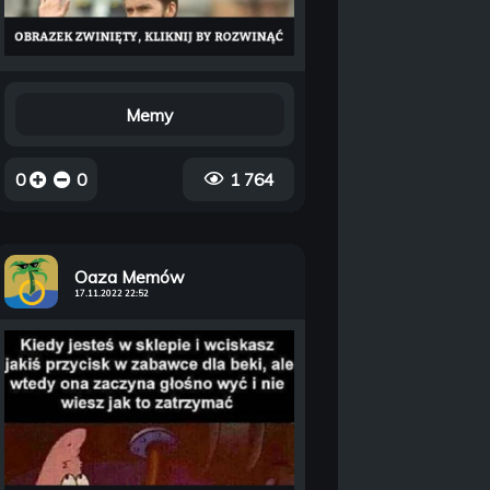
Memy
0
0
1 764
Oaza Memów
17.11.2022 22:52