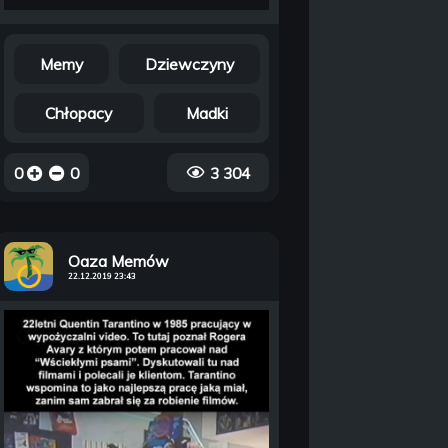
Memy
Dziewczyny
Chłopacy
Madki
0
0
3 304
Oaza Memów
22.12.2019 23:43