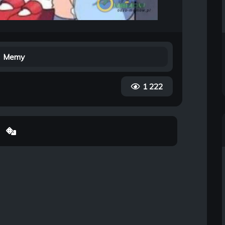
Memy
1 222