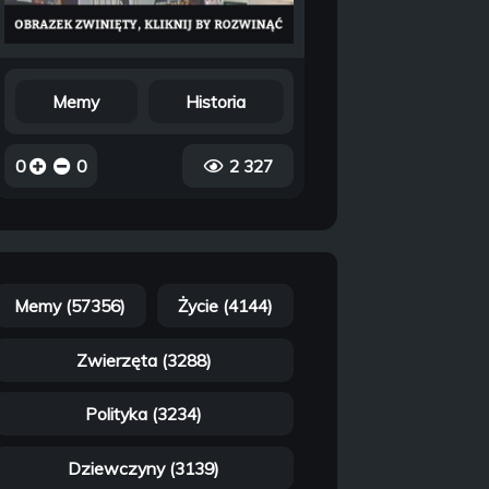
Memy
Historia
0
0
2 327
Memy (57356)
Życie (4144)
Zwierzęta (3288)
Polityka (3234)
Dziewczyny (3139)