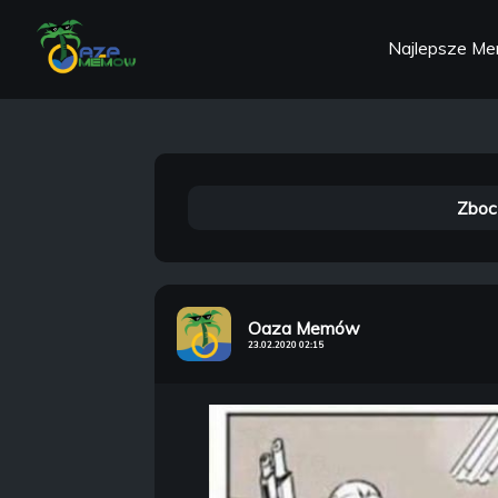
Najlepsze M
Zboc
Oaza Memów
23.02.2020 02:15