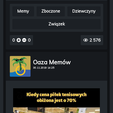
Memy
Zboczone
Dziewczyny
Związek
0
0
2 576
Oaza Memów
30.11.2019 14:25