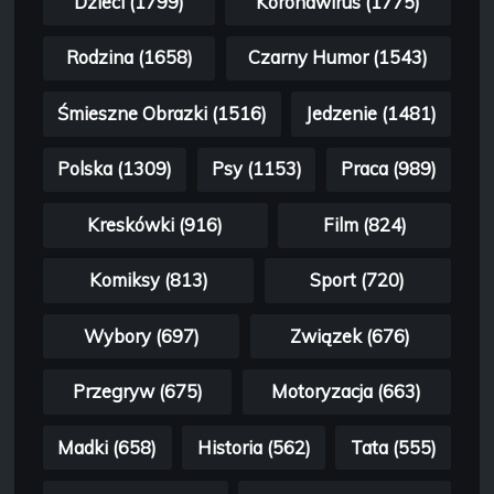
Dzieci (1799)
Koronawirus (1775)
Rodzina (1658)
Czarny Humor (1543)
Śmieszne Obrazki (1516)
Jedzenie (1481)
Polska (1309)
Psy (1153)
Praca (989)
Kreskówki (916)
Film (824)
Komiksy (813)
Sport (720)
Wybory (697)
Związek (676)
Przegryw (675)
Motoryzacja (663)
Madki (658)
Historia (562)
Tata (555)