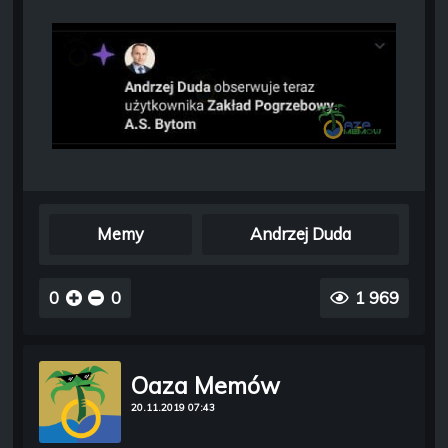
Memy
Andrzej Duda
0
0
1 969
Oaza Memów
20.11.2019 07:43