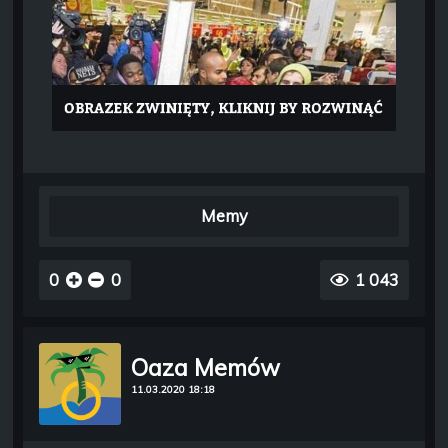
Memy
0
0
1 043
Oaza Memów
11.03.2020 18:18