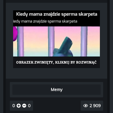
Memy
0
0
2 909