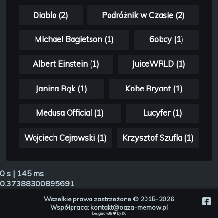
Diablo (2)
Podróżnik w Czasie (2)
Michael Bagietson (1)
6obcy (1)
Albert Einstein (1)
JuiceWRLD (1)
Janina Bąk (1)
Kobe Bryant (1)
Medusa Official (1)
Lucyfer (1)
Wojciech Cejrowski (1)
Krzysztof Szufla (1)
0 s | 145 ms
0.37388300895691
Wszelkie prawa zastrzeżone © 2015-2026
Współpraca:
kontakt@oaza-memow.pl
Designed with
by
ŚK