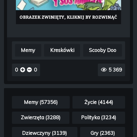
Memy
Kreskówki
Scooby Doo
0
0
5 369
Memy (57356)
Życie (4144)
Zwierzęta (3288)
Polityka (3234)
Dziewczyny (3139)
Gry (2363)