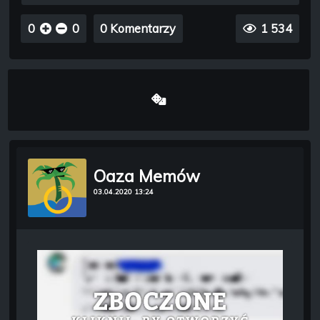
0
0
0 Komentarzy
1 534
Oaza Memów
03.04.2020 13:24