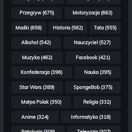
Przegryw (675)
Motoryzacja (663)
Madki (658)
Historia (562)
Tata (555)
Alkohol (542)
Nauczyciel (527)
Muzyka (462)
Facebook (421)
Konfederacja (396)
Nauka (395)
Star Wars (389)
SpongeBob (375)
Małpa Polak (350)
Religia (332)
Anime (324)
Informatyka (318)
Patologia (308)
Telewizja (307)