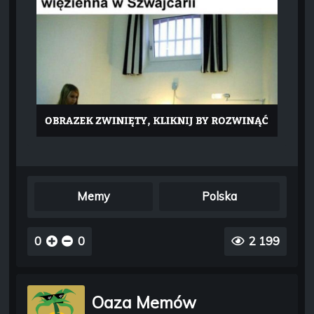
Memy
Polska
0
0
2 199
Oaza Memów