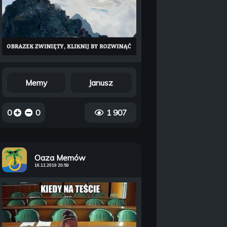
Memy
Janusz
0
0
1 907
Oaza Memów
16.12.2019 20:59