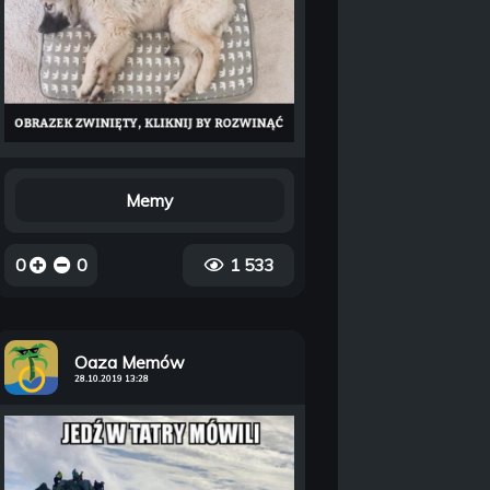
Memy
0
0
1 533
Oaza Memów
28.10.2019 13:28