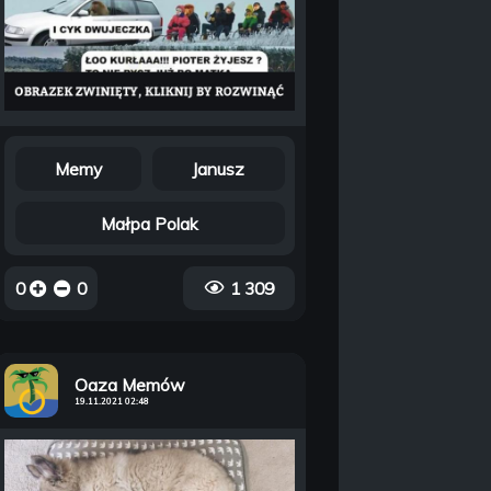
Memy
Janusz
Małpa Polak
0
0
1 309
Oaza Memów
19.11.2021 02:48