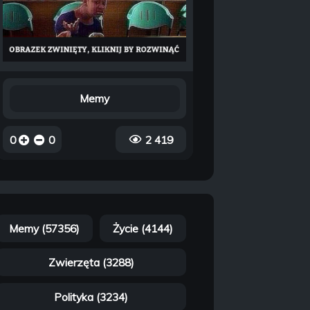
Memy
0
0
2 419
Memy (57356)
Życie (4144)
Zwierzęta (3288)
Polityka (3234)