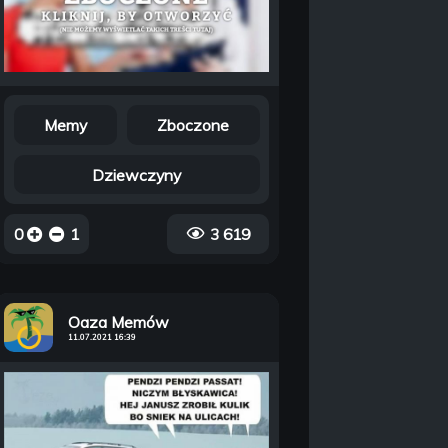
Memy
Zboczone
Dziewczyny
0
1
3 619
Oaza Memów
11.07.2021 16:39