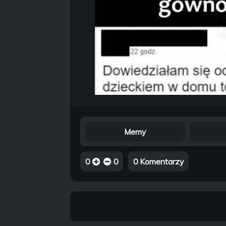
Memy
0
0
0 Komentarzy