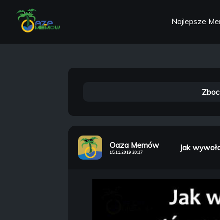
Najlepsze M
Zboc
Oaza Memów
Jak wywoła
15.11.2019 20:27