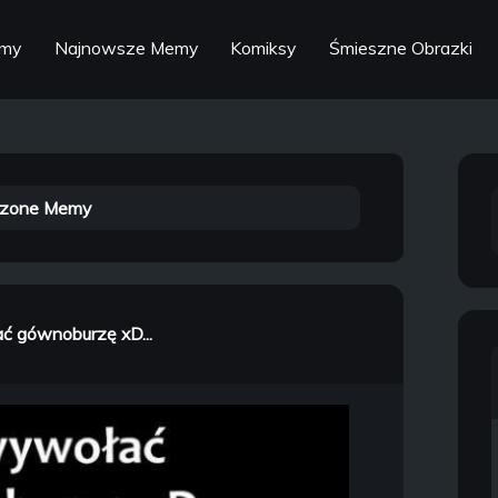
emy
Najnowsze Memy
Komiksy
Śmieszne Obrazki
zone Memy
ć gównoburzę xD...