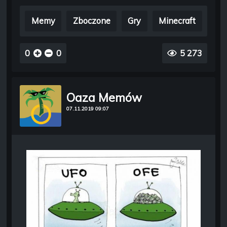
Memy
Zboczone
Gry
Minecraft
0
0
5 273
Oaza Memów
07.11.2019 09:07