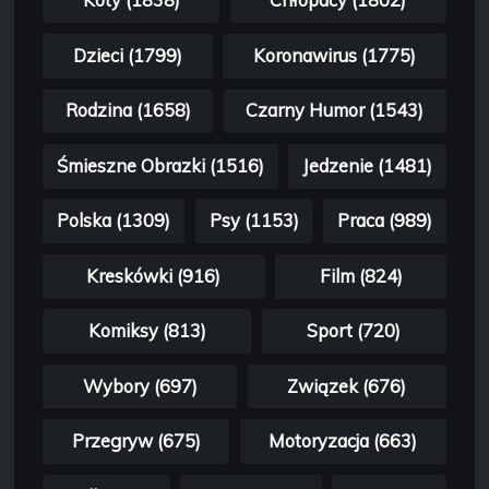
Koty (1838)
Chłopacy (1802)
Dzieci (1799)
Koronawirus (1775)
Rodzina (1658)
Czarny Humor (1543)
Śmieszne Obrazki (1516)
Jedzenie (1481)
Polska (1309)
Psy (1153)
Praca (989)
Kreskówki (916)
Film (824)
Komiksy (813)
Sport (720)
Wybory (697)
Związek (676)
Przegryw (675)
Motoryzacja (663)