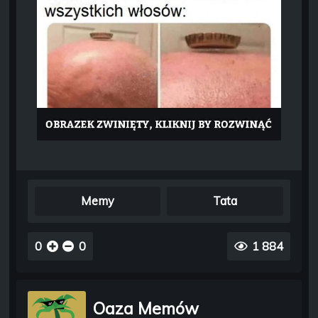
Memy
Tata
0
0
1 884
Oaza Memów