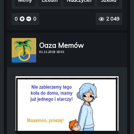
0
0
2 049
Oaza Memów
01.11.2019 19:01