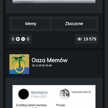
Memy
Zboczone
0
0
19 579
Oaza Memów
15.11.2019 20:49