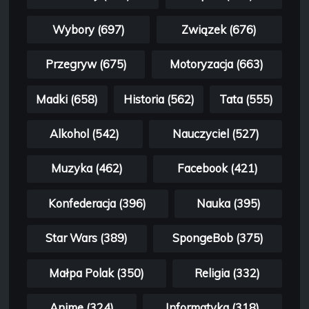
Wybory (697)
Związek (676)
Przegryw (675)
Motoryzacja (663)
Madki (658)
Historia (562)
Tata (555)
Alkohol (542)
Nauczyciel (527)
Muzyka (462)
Facebook (421)
Konfederacja (396)
Nauka (395)
Star Wars (389)
SpongeBob (375)
Małpa Polak (350)
Religia (332)
Anime (324)
Informatyka (318)