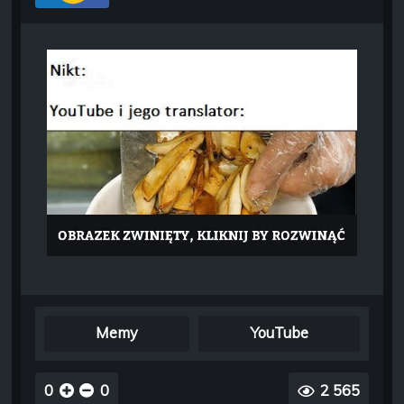
Memy
YouTube
0
0
2 565