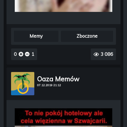
Memy
Zboczone
0
1
3 086
Oaza Memów
07.12.2019 21:12