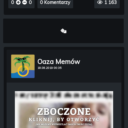
0
0
0 Komentarzy
1 163
Oaza Memów
18.08.2019 00:35