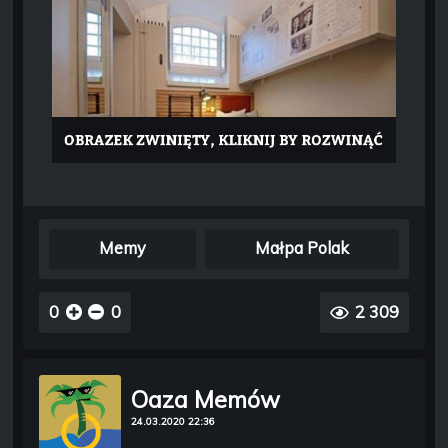
Memy
Małpa Polak
0
0
2 309
Oaza Memów
24.03.2020 22:36