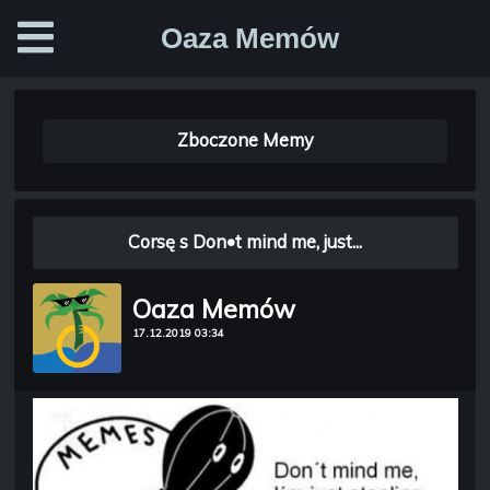
Oaza Memów
Zboczone Memy
Corsę s Don•t mind me, just...
Oaza Memów
17.12.2019 03:34