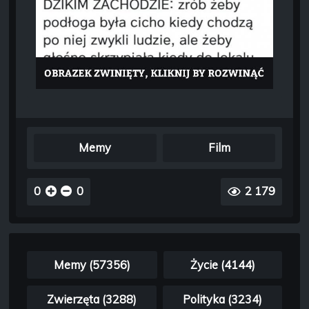
Memy
Film
0
0
2 179
Memy (57356)
Życie (4144)
Zwierzęta (3288)
Polityka (3234)