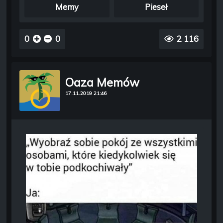
Memy
Pieseł
0
0
2 116
Oaza Memów
17.11.2019 21:46