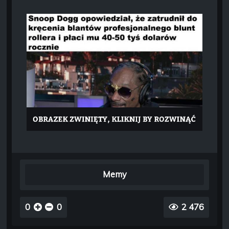
Memy
0
0
2 476