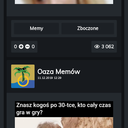
Memy
Zboczone
0
0
3 062
Oaza Memów
11.12.2019 12:29