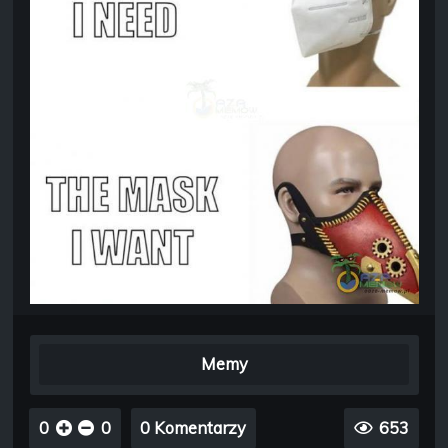
Memy
0
0
0 Komentarzy
653