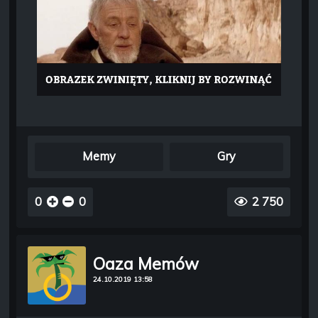
Memy
Gry
0
0
2 750
Oaza Memów
24.10.2019 13:58