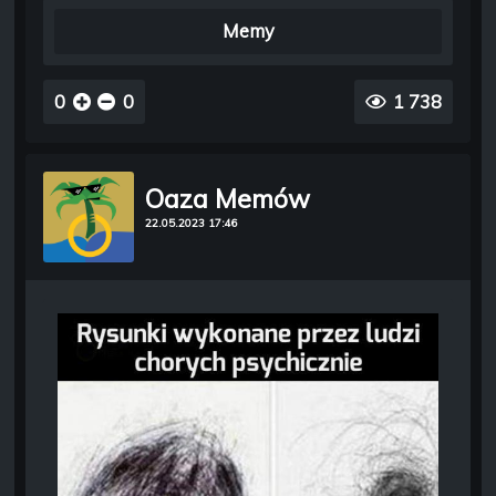
Memy
0
0
1 738
Oaza Memów
22.05.2023 17:46