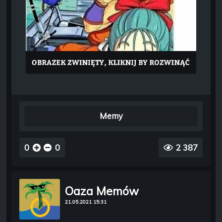
Memy
0
0
2 387
Oaza Memów
21.05.2021 15:31