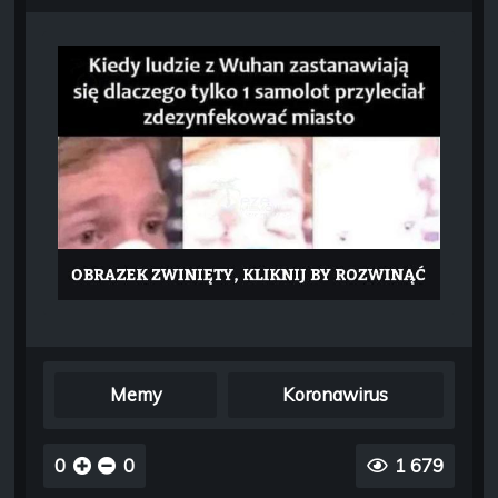
Memy
Koronawirus
0
0
1 679