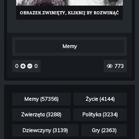
Memy
0
0
773
Memy (57356)
Życie (4144)
Zwierzęta (3288)
Polityka (3234)
Dziewczyny (3139)
Gry (2363)