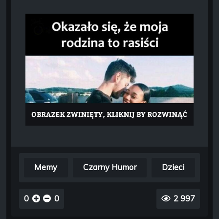
Memy
Czarny Humor
Dzieci
0
0
2 997