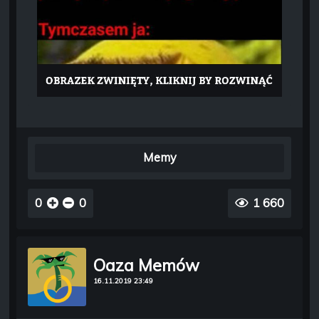
Memy
0
0
1 660
Oaza Memów
16.11.2019 23:49