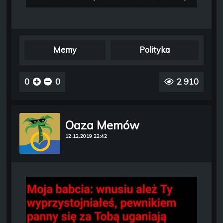
Memy
Polityka
0
0
2 910
Oaza Memów
12.12.2019 22:42